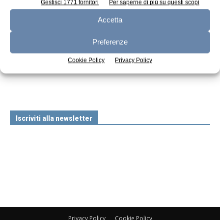
Gestisci 1771 fornitori
Per saperne di più su questi scopi
Accetta
Preferenze
n.7 - Luglio 2026
n.6 - Giugno 2026
n.5 - Maggio 2026
Cookie Policy
Privacy Policy
Edicola Web
Iscriviti alla newsletter
Privacy Policy
Cookie Policy