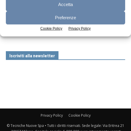
Accetta
Preferenze
n.7 - Luglio 2026
n.6 - Giugno 2026
n.5 - Maggio 2026
Edicola Web
Cookie Policy
Privacy Policy
Iscriviti alla newsletter
Privacy Policy
Cookie Policy
© Tecniche Nuove Spa • Tutti i diritti riservati. Sede legale: Via Eritrea 21