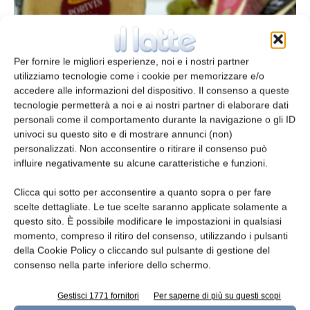
Per fornire le migliori esperienze, noi e i nostri partner
utilizziamo tecnologie come i cookie per memorizzare e/o
accedere alle informazioni del dispositivo. Il consenso a queste
tecnologie permetterà a noi e ai nostri partner di elaborare dati
personali come il comportamento durante la navigazione o gli ID
univoci su questo sito e di mostrare annunci (non)
Arla investe nei formaggi premium
personalizzati. Non acconsentire o ritirare il consenso può
influire negativamente su alcune caratteristiche e funzioni.
redazione
18 Ottobre 2014
Clicca qui sotto per acconsentire a quanto sopra o per fare
Leggi la rivista
scelte dettagliate. Le tue scelte saranno applicate solamente a
questo sito. È possibile modificare le impostazioni in qualsiasi
momento, compreso il ritiro del consenso, utilizzando i pulsanti
della Cookie Policy o cliccando sul pulsante di gestione del
consenso nella parte inferiore dello schermo.
Gestisci 1771 fornitori
Per saperne di più su questi scopi