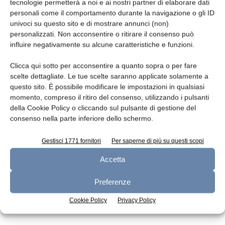
Leggi la rivista
tecnologie permetterà a noi e ai nostri partner di elaborare dati
personali come il comportamento durante la navigazione o gli ID
univoci su questo sito e di mostrare annunci (non)
personalizzati. Non acconsentire o ritirare il consenso può
influire negativamente su alcune caratteristiche e funzioni.
Clicca qui sotto per acconsentire a quanto sopra o per fare
scelte dettagliate. Le tue scelte saranno applicate solamente a
questo sito. È possibile modificare le impostazioni in qualsiasi
momento, compreso il ritiro del consenso, utilizzando i pulsanti
della Cookie Policy o cliccando sul pulsante di gestione del
n.7 - Luglio 2026
n.6 - Giugno 2026
n.5 - Maggio 2026
consenso nella parte inferiore dello schermo.
Edicola Web
Gestisci 1771 fornitori
Per saperne di più su questi scopi
Accetta
Iscriviti alla newsletter
Preferenze
Cookie Policy
Privacy Policy