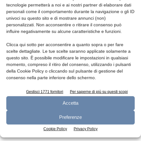
tecnologie permetterà a noi e ai nostri partner di elaborare dati
Leggi la rivista
personali come il comportamento durante la navigazione o gli ID
univoci su questo sito e di mostrare annunci (non)
personalizzati. Non acconsentire o ritirare il consenso può
influire negativamente su alcune caratteristiche e funzioni.
Clicca qui sotto per acconsentire a quanto sopra o per fare
scelte dettagliate. Le tue scelte saranno applicate solamente a
questo sito. È possibile modificare le impostazioni in qualsiasi
momento, compreso il ritiro del consenso, utilizzando i pulsanti
della Cookie Policy o cliccando sul pulsante di gestione del
consenso nella parte inferiore dello schermo.
n.7 - Luglio 2026
n.6 - Giugno 2026
n.5 - Maggio 2026
Edicola Web
Gestisci 1771 fornitori
Per saperne di più su questi scopi
Accetta
Iscriviti alla newsletter
Preferenze
Cookie Policy
Privacy Policy