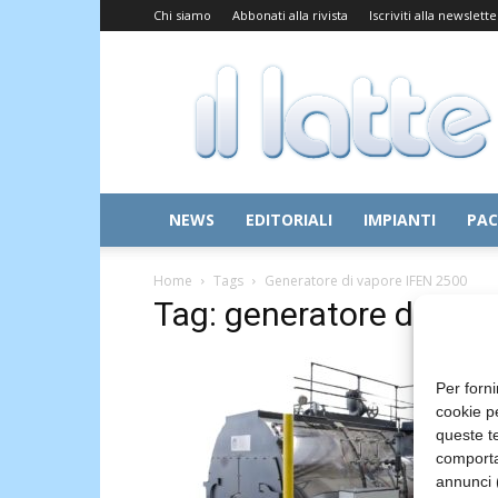
Chi siamo
Abbonati alla rivista
Iscriviti alla newslette
Il
Latte
NEWS
EDITORIALI
IMPIANTI
PAC
Home
Tags
Generatore di vapore IFEN 2500
Tag: generatore di vap
Per forni
cookie p
queste te
comporta
annunci (