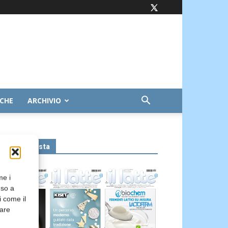
ICHE
ARCHIVIO
Leggi la rivista
me i
nso a
i come il
rare