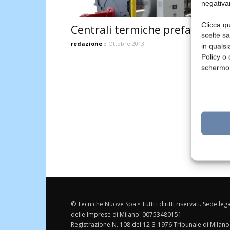
negativa
Clicca qu
Centrali termiche prefabbricat
scelte s
redazione
3 Ottobre 2013
in qualsi
Policy o 
schermo
© Tecniche Nuove Spa • Tutti i diritti riservati. Sede leg
delle Imprese di Milano: 00753480151
Registrazione N. 108 del 12-3-1976 Tribunale di Milano 