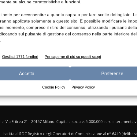
mente su alcune caratteristiche e funzioni.
Ed
i sotto per acconsentire a quanto sopra o per fare scelte dettagliate. L
e
aranno applicate solamente a questo sito. È possibile modificare le impo
asi momento, compreso il ritiro del consenso, utilizzando i pulsanti dell
cliccando sul pulsante di gestione del consenso nella parte inferiore del
.
Gestisci 1771 fornitori
Per saperne di più su questi scopi
Accetta
Preferenze
Cookie Policy
Privacy Policy
ale: Via Eritrea 21 - 20157 Milano. Capitale sociale: 5.000.000 euro interamente ver
- Iscritta al ROC Registro degli Operatori di Comunicazione al n° 6419 (deliber