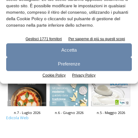
questo sito. È possibile modificare le impostazioni in qualsiasi
momento, compreso il ritiro del consenso, utilizzando i pulsanti
Generatori di vapore a legna
della Cookie Policy o cliccando sul pulsante di gestione del
consenso nella parte inferiore dello schermo.
Redazione
9 Gennaio 2014
Gestisci 1771 fornitori
Per saperne di più su questi scopi
Leggi la rivista
Accetta
Preferenze
Cookie Policy
Privacy Policy
n.7 - Luglio 2026
n.6 - Giugno 2026
n.5 - Maggio 2026
Edicola Web