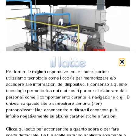
Generatori d’acqua calda
Per fornire le migliori esperienze, noi e i nostri partner
redazione
5 Settembre 2015
utilizziamo tecnologie come i cookie per memorizzare e/o
accedere alle informazioni del dispositivo. Il consenso a queste
tecnologie permetterà a noi e ai nostri partner di elaborare dati
personali come il comportamento durante la navigazione o gli ID
univoci su questo sito e di mostrare annunci (non)
personalizzati. Non acconsentire o ritirare il consenso può
influire negativamente su alcune caratteristiche e funzioni.
Clicca qui sotto per acconsentire a quanto sopra o per fare
scelte dettagliate. Le tue scelte saranno applicate solamente a