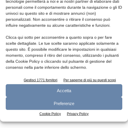
Leggi la rivista
tecnologie permetterà a noi e ai nostri partner di elaborare dati
personali come il comportamento durante la navigazione o gli ID
univoci su questo sito e di mostrare annunci (non)
personalizzati. Non acconsentire o ritirare il consenso può
influire negativamente su alcune caratteristiche e funzioni.
Clicca qui sotto per acconsentire a quanto sopra o per fare
scelte dettagliate. Le tue scelte saranno applicate solamente a
questo sito. È possibile modificare le impostazioni in qualsiasi
momento, compreso il ritiro del consenso, utilizzando i pulsanti
della Cookie Policy o cliccando sul pulsante di gestione del
n.7 - Luglio 2026
n.6 - Giugno 2026
n.5 - Maggio 2026
consenso nella parte inferiore dello schermo.
Edicola Web
Gestisci 1771 fornitori
Per saperne di più su questi scopi
Accetta
Iscriviti alla newsletter
Preferenze
Cookie Policy
Privacy Policy