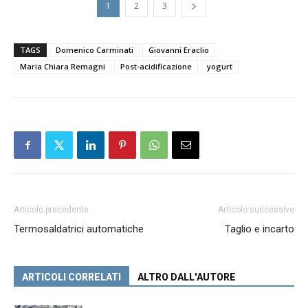
1
2
3
TAGS
Domenico Carminati
Giovanni Eraclio
Maria Chiara Remagni
Post-acidificazione
yogurt
Articolo precedente
Articolo successivo
Termosaldatrici automatiche
Taglio e incarto
ARTICOLI CORRELATI
ALTRO DALL'AUTORE