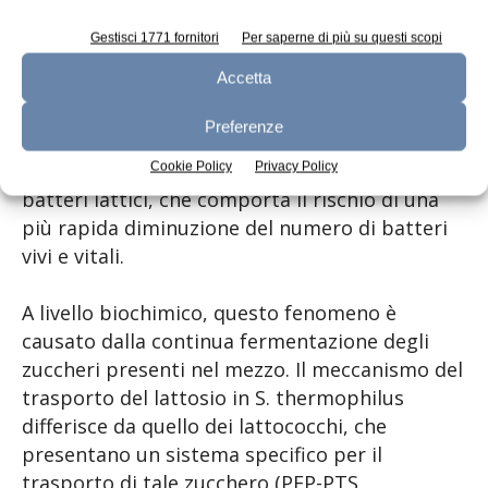
proteolisi), che ne alterano le caratteristiche
organolettiche. Entrambi i fenomeni sono
Gestisci 1771 fornitori
Per saperne di più su questi scopi
attribuiti unicamente alla specie L. delbrueckii
Accetta
subsp. bulgaricus. La post-acidificazione può
causare anche una maggior separazione di
Preferenze
siero durante lo stoccaggio, oltre ad avere
un’influenza negativa sulla sopravvivenza dei
Cookie Policy
Privacy Policy
batteri lattici, che comporta il rischio di una
più rapida diminuzione del numero di batteri
vivi e vitali.
A livello biochimico, questo fenomeno è
causato dalla continua fermentazione degli
zuccheri presenti nel mezzo. Il meccanismo del
trasporto del lattosio in S. thermophilus
differisce da quello dei lattococchi, che
presentano un sistema specifico per il
trasporto di tale zucchero (PEP-PTS,