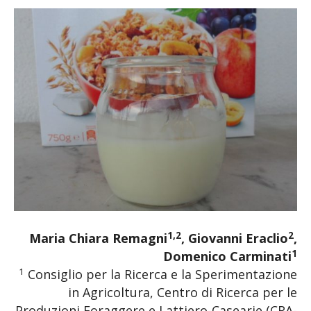
1,2
2
Maria Chiara Remagni
, Giovanni Eraclio
,
1
Domenico Carminati
1
Consiglio per la Ricerca e la Sperimentazione
in Agricoltura, Centro di Ricerca per le
Produzioni Foraggere e Lattiero-Casearie (CRA-