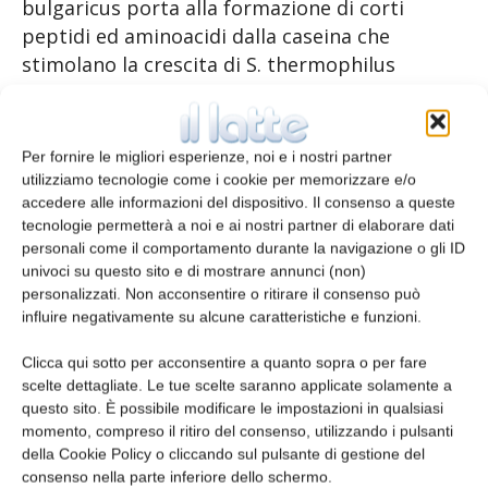
bulgaricus porta alla formazione di corti
peptidi ed aminoacidi dalla caseina che
stimolano la crescita di S. thermophilus
(Angelov et al., 2009).
A livello industriale, il processo fermentativo
Per fornire le migliori esperienze, noi e i nostri partner
termina al raggiungimento del pH 4,2-4,5,
utilizziamo tecnologie come i cookie per memorizzare e/o
tuttavia durante le fasi successive di
accedere alle informazioni del dispositivo. Il consenso a queste
tecnologie permetterà a noi e ai nostri partner di elaborare dati
conservazione e commercializzazione che
personali come il comportamento durante la navigazione o gli ID
normalmente possono oscillare tra 4 e 12°C, il
univoci su questo sito e di mostrare annunci (non)
prodotto può subire un’ulteriore acidificazione
personalizzati. Non acconsentire o ritirare il consenso può
dovuta alla continua produzione di acido
influire negativamente su alcune caratteristiche e funzioni.
lattico, che determina un abbassamento del
Clicca qui sotto per acconsentire a quanto sopra o per fare
pH a valori <4,0. Tale fenomeno è definito
scelte dettagliate. Le tue scelte saranno applicate solamente a
post-acidificazione ed è responsabile
questo sito. È possibile modificare le impostazioni in qualsiasi
dell’aumento del sapore acido del prodotto,
momento, compreso il ritiro del consenso, utilizzando i pulsanti
della Cookie Policy o cliccando sul pulsante di gestione del
spesso associato a un sapore amaro (da
consenso nella parte inferiore dello schermo.