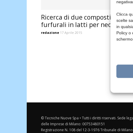
negativa
Clicca qu
Ricerca di due composti
scelte s
furfurali in latti per neonati
in qualsi
redazione
17 Aprile 2015
Policy o 
schermo
© Tecniche Nuove Spa • Tutti i diritti riservati. Sede leg
delle Imprese di Milano: 00753480151
Registrazione N. 108 del 12-3-1976 Tribunale di Milano 