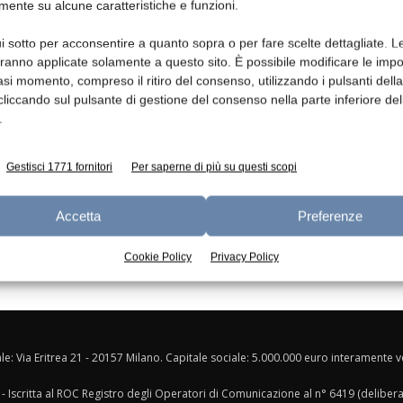
mente su alcune caratteristiche e funzioni.
Ed
i sotto per acconsentire a quanto sopra o per fare scelte dettagliate. L
Misurare il lisozima in prodotti
aranno applicate solamente a questo sito. È possibile modificare le impo
dairy
asi momento, compreso il ritiro del consenso, utilizzando i pulsanti dell
redazione
12 Febbraio 2015
cliccando sul pulsante di gestione del consenso nella parte inferiore del
.
Gestisci 1771 fornitori
Per saperne di più su questi scopi
Accetta
Preferenze
Cookie Policy
Privacy Policy
ale: Via Eritrea 21 - 20157 Milano. Capitale sociale: 5.000.000 euro interamente ver
- Iscritta al ROC Registro degli Operatori di Comunicazione al n° 6419 (deliber