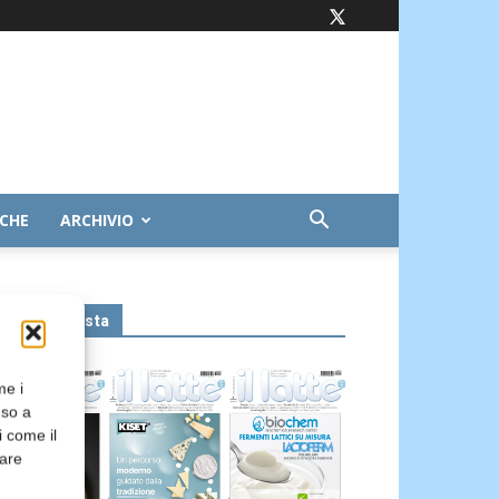
ICHE
ARCHIVIO
Leggi la rivista
me i
nso a
i come il
rare