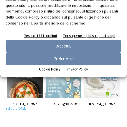
questo sito. È possibile modificare le impostazioni in qualsiasi
momento, compreso il ritiro del consenso, utilizzando i pulsanti
Imballaggi flessibili per formaggi
della Cookie Policy o cliccando sul pulsante di gestione del
consenso nella parte inferiore dello schermo.
redazione
2 Dicembre 2020
Gestisci 1771 fornitori
Per saperne di più su questi scopi
Leggi la rivista
Accetta
Preferenze
Cookie Policy
Privacy Policy
n.7 - Luglio 2026
n.6 - Giugno 2026
n.5 - Maggio 2026
Edicola Web