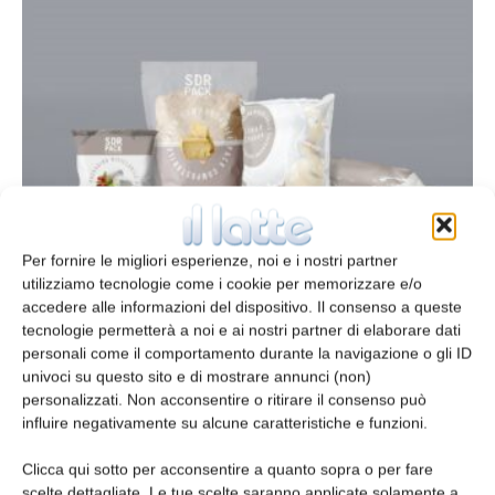
Imballaggi eco-friendly per latticini
Per fornire le migliori esperienze, noi e i nostri partner
redazione
28 Dicembre 2021
utilizziamo tecnologie come i cookie per memorizzare e/o
accedere alle informazioni del dispositivo. Il consenso a queste
tecnologie permetterà a noi e ai nostri partner di elaborare dati
personali come il comportamento durante la navigazione o gli ID
univoci su questo sito e di mostrare annunci (non)
personalizzati. Non acconsentire o ritirare il consenso può
influire negativamente su alcune caratteristiche e funzioni.
Clicca qui sotto per acconsentire a quanto sopra o per fare
scelte dettagliate. Le tue scelte saranno applicate solamente a