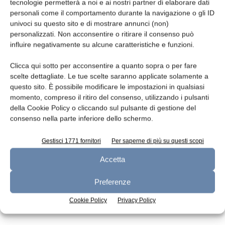
Leggi la rivista
tecnologie permetterà a noi e ai nostri partner di elaborare dati
personali come il comportamento durante la navigazione o gli ID
univoci su questo sito e di mostrare annunci (non)
personalizzati. Non acconsentire o ritirare il consenso può
influire negativamente su alcune caratteristiche e funzioni.
Clicca qui sotto per acconsentire a quanto sopra o per fare
scelte dettagliate. Le tue scelte saranno applicate solamente a
questo sito. È possibile modificare le impostazioni in qualsiasi
momento, compreso il ritiro del consenso, utilizzando i pulsanti
della Cookie Policy o cliccando sul pulsante di gestione del
n.7 - Luglio 2026
n.6 - Giugno 2026
n.5 - Maggio 2026
consenso nella parte inferiore dello schermo.
Edicola Web
Gestisci 1771 fornitori
Per saperne di più su questi scopi
Accetta
Iscriviti alla newsletter
Preferenze
Cookie Policy
Privacy Policy