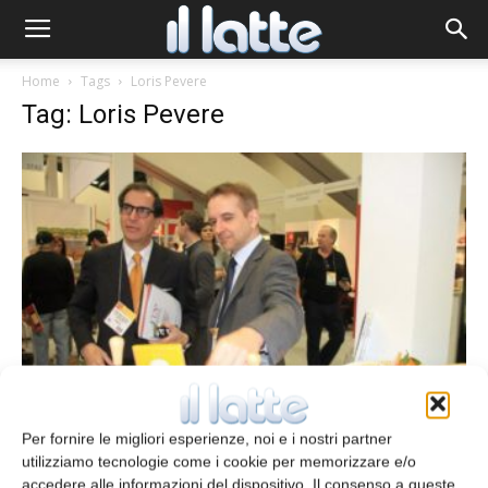
Home
Tags
Loris Pevere
Tag: Loris Pevere
Il Formaggio Montasio protagonista a
San Francisco
Per fornire le migliori esperienze, noi e i nostri partner
Redazione
3 Febbraio 2014
utilizziamo tecnologie come i cookie per memorizzare e/o
accedere alle informazioni del dispositivo. Il consenso a queste