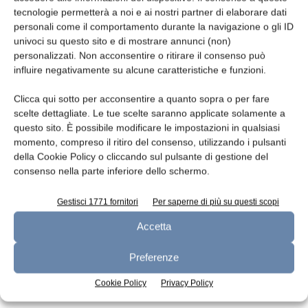
tecnologie permetterà a noi e ai nostri partner di elaborare dati
Leggi la rivista
personali come il comportamento durante la navigazione o gli ID
univoci su questo sito e di mostrare annunci (non)
personalizzati. Non acconsentire o ritirare il consenso può
influire negativamente su alcune caratteristiche e funzioni.
Clicca qui sotto per acconsentire a quanto sopra o per fare
scelte dettagliate. Le tue scelte saranno applicate solamente a
questo sito. È possibile modificare le impostazioni in qualsiasi
momento, compreso il ritiro del consenso, utilizzando i pulsanti
della Cookie Policy o cliccando sul pulsante di gestione del
consenso nella parte inferiore dello schermo.
n.7 - Luglio 2026
n.6 - Giugno 2026
n.5 - Maggio 2026
Edicola Web
Gestisci 1771 fornitori
Per saperne di più su questi scopi
Accetta
Iscriviti alla newsletter
Preferenze
Cookie Policy
Privacy Policy