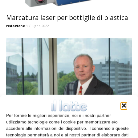
Marcatura laser per bottiglie di plastica
redazione
3 Giugno 2022
Markem-Imaje rileva Solaris Laser S.A.
Per fornire le migliori esperienze, noi e i nostri partner
redazione
10 Settembre 2020
utilizziamo tecnologie come i cookie per memorizzare e/o
accedere alle informazioni del dispositivo. Il consenso a queste
tecnologie permetterà a noi e ai nostri partner di elaborare dati