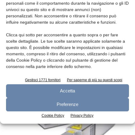
personali come il comportamento durante la navigazione o gli ID
univoci su questo sito e di mostrare annunci (non)
personalizzati. Non acconsentire o ritirare il consenso può
influire negativamente su alcune caratteristiche e funzioni.
Clicca qui sotto per acconsentire a quanto sopra o per fare
scelte dettagliate. Le tue scelte saranno applicate solamente a
questo sito. È possibile modificare le impostazioni in qualsiasi
momento, compreso il ritiro del consenso, utilizzando i pulsanti
Per la marcatura
della Cookie Policy o cliccando sul pulsante di gestione del
consenso nella parte inferiore dello schermo.
redazione
7 Luglio 2018
Gestisci 1771 fornitori
Per saperne di più su questi scopi
Accetta
Preferenze
Cookie Policy
Privacy Policy