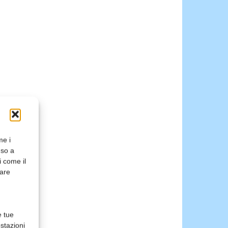
me i
nso a
i come il
rare
e tue
stazioni