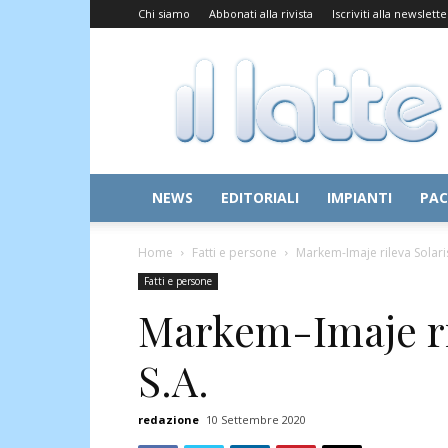
Chi siamo
Abbonati alla rivista
Iscriviti alla newslette
Il
Latte
NEWS
EDITORIALI
IMPIANTI
PAC
Home
Fatti e persone
Markem-Imaje rileva Solaris
Fatti e persone
Markem-Imaje ri
S.A.
redazione
10 Settembre 2020