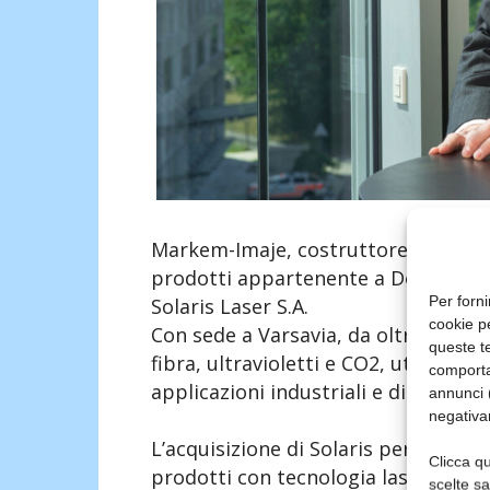
Markem-Imaje, costruttore di soluzion
prodotti appartenente a Dover Corpo
Per forni
Solaris Laser S.A.
cookie p
Con sede a Varsavia, da oltre 25 anni
queste te
fibra, ultravioletti e CO2, utilizzati
comporta
applicazioni industriali e di imballa
annunci (
negativa
L’acquisizione di Solaris permette a
Clicca qu
prodotti con tecnologia laser e di r
scelte s