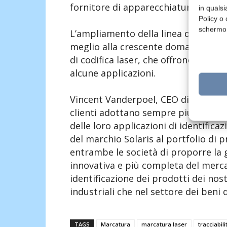
fornitore di apparecchiature per l’ide
in qualsi
Policy o 
schermo
L’ampliamento della linea di prodo
meglio alla crescente domanda da par
di codifica laser, che offrono vantagg
alcune applicazioni.
Vincent Vanderpoel, CEO di Markem-Im
clienti adottano sempre più soluzio
delle loro applicazioni di identifica
del marchio Solaris al portfolio di
entrambe le società di proporre la 
innovativa e più completa del merca
identificazione dei prodotti dei nostr
industriali che nel settore dei beni
TAGS
Marcatura
marcatura laser
tracciabili