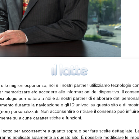
i di identificazione e tracciabilità dei
ration, ha annunciato l’acquisizione di
re le migliori esperienze, noi e i nostri partner utilizziamo tecnologie co
er memorizzare e/o accedere alle informazioni del dispositivo. Il conse
 Solaris fornisce sistemi laser avanzati a
cnologie permetterà a noi e ai nostri partner di elaborare dati personal
 per la marcatura e la codifica dei prodotti in
mento durante la navigazione o gli ID univoci su questo sito e di most
ggio in numerosi mercati finali.
non) personalizzati. Non acconsentire o ritirare il consenso può influire
mente su alcune caratteristiche e funzioni.
 Markem-Imaje di estendere la sua linea di
i sotto per acconsentire a quanto sopra o per fare scelte dettagliate. L
afforzare ulteriormente la sua posizione di
aranno applicate solamente a questo sito. È possibile modificare le impo