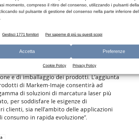
ntificazione e la tracciabilità.
asi momento, compreso il ritiro del consenso, utilizzando i pulsanti dell
cliccando sul pulsante di gestione del consenso nella parte inferiore del
.
tti consentirà a Markem-Imaje di rispondere
te dei clienti nei confronti delle tecnologie
Gestisci 1771 fornitori
Per saperne di più su questi scopi
i di affidabilità e produttività cruciali per
Accetta
Preferenze
aje (in foto), ha dichiarato: “I nostri
Cookie Policy
Privacy Policy
ni di marcatura laser per la maggior parte
zione e di imballaggio dei prodotti. L’aggiunta
 prodotti di Markem-Imaje consentirà ad
gamma di soluzioni di marcatura laser più
to, per soddisfare le esigenze di
i clienti, sia nell’ambito delle applicazioni
 di consumo in rapida evoluzione”.
tà