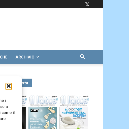
ICHE
ARCHIVIO
Leggi la rivista
me i
nso a
i come il
rare