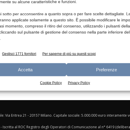
mente su alcune caratteristiche e funzioni.
Ed
i sotto per acconsentire a quanto sopra o per fare scelte dettagliate. L
i
Meno sprechi di prodotto in
aranno applicate solamente a questo sito. È possibile modificare le impo
linea
asi momento, compreso il ritiro del consenso, utilizzando i pulsanti dell
redazione
1 Novembre 2016
cliccando sul pulsante di gestione del consenso nella parte inferiore del
.
Gestisci 1771 fornitori
Per saperne di più su questi scopi
Accetta
Preferenze
Cookie Policy
Privacy Policy
ale: Via Eritrea 21 - 20157 Milano. Capitale sociale: 5.000.000 euro interamente ver
- Iscritta al ROC Registro degli Operatori di Comunicazione al n° 6419 (deliber