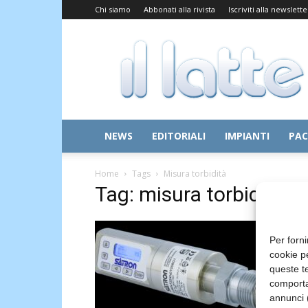
Chi siamo
Abbonati alla rivista
Iscriviti alla newslette
Il
Latte
NEWS
EDITORIALI
IMPIANTI
PAC
Home
Tags
Misura torbidità
Tag: misura torbidità
Per forni
cookie p
queste te
comporta
annunci (