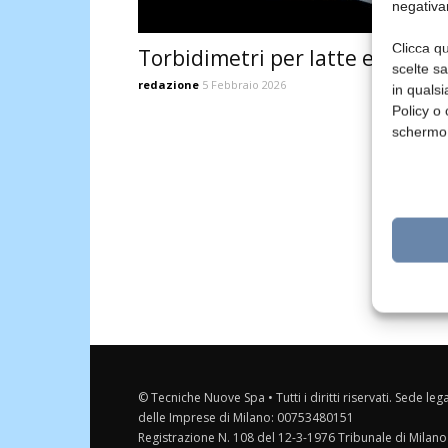
negativa
Clicca qu
Torbidimetri per latte e derivat
scelte s
redazione
5 Febbraio 2026
in qualsi
Policy o 
schermo
© Tecniche Nuove Spa • Tutti i diritti riservati. Sede leg
delle Imprese di Milano: 00753480151
Registrazione N. 108 del 12-3-1976 Tribunale di Milano 