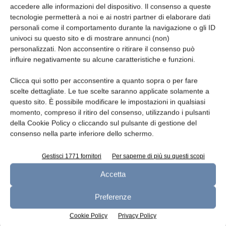
redazione
11 Settembre 2024
accedere alle informazioni del dispositivo. Il consenso a queste
tecnologie permetterà a noi e ai nostri partner di elaborare dati
personali come il comportamento durante la navigazione o gli ID
Leggi la rivista
univoci su questo sito e di mostrare annunci (non)
personalizzati. Non acconsentire o ritirare il consenso può
influire negativamente su alcune caratteristiche e funzioni.
Clicca qui sotto per acconsentire a quanto sopra o per fare
scelte dettagliate. Le tue scelte saranno applicate solamente a
questo sito. È possibile modificare le impostazioni in qualsiasi
momento, compreso il ritiro del consenso, utilizzando i pulsanti
della Cookie Policy o cliccando sul pulsante di gestione del
consenso nella parte inferiore dello schermo.
n.7 - Luglio 2026
n.6 - Giugno 2026
n.5 - Maggio 2026
Edicola Web
Gestisci 1771 fornitori
Per saperne di più su questi scopi
Accetta
Preferenze
Iscriviti alla newsletter
Cookie Policy
Privacy Policy