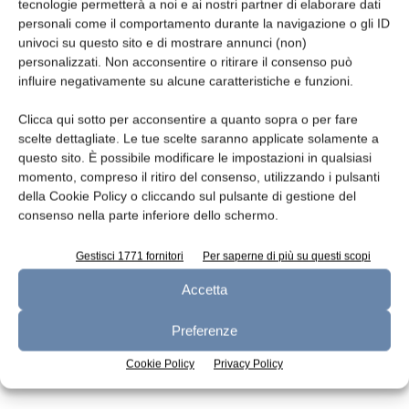
Leggi la rivista
tecnologie permetterà a noi e ai nostri partner di elaborare dati
personali come il comportamento durante la navigazione o gli ID
univoci su questo sito e di mostrare annunci (non)
personalizzati. Non acconsentire o ritirare il consenso può
influire negativamente su alcune caratteristiche e funzioni.
Clicca qui sotto per acconsentire a quanto sopra o per fare
scelte dettagliate. Le tue scelte saranno applicate solamente a
questo sito. È possibile modificare le impostazioni in qualsiasi
momento, compreso il ritiro del consenso, utilizzando i pulsanti
della Cookie Policy o cliccando sul pulsante di gestione del
n.7 - Luglio 2026
n.6 - Giugno 2026
n.5 - Maggio 2026
consenso nella parte inferiore dello schermo.
Edicola Web
Gestisci 1771 fornitori
Per saperne di più su questi scopi
Accetta
Iscriviti alla newsletter
Preferenze
Cookie Policy
Privacy Policy