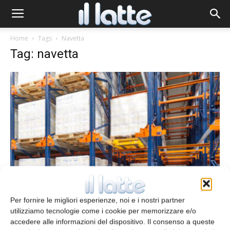
Home
Tags
Navetta
Tag: navetta
Sistema pallet shuttle semiautomatico
Per fornire le migliori esperienze, noi e i nostri partner
redazione
1 Luglio 2022
utilizziamo tecnologie come i cookie per memorizzare e/o
accedere alle informazioni del dispositivo. Il consenso a queste