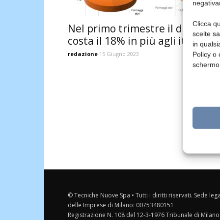
negativa
Clicca qu
Nel primo trimestre il dairy
scelte s
costa il 18% in più agli italiani
in qualsi
redazione
15 Giugno 2023
Policy o 
schermo
© Tecniche Nuove Spa • Tutti i diritti riservati. Sede leg
delle Imprese di Milano: 00753480151
Registrazione N. 108 del 12-3-1976 Tribunale di Milano 