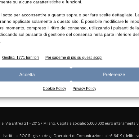
mente su alcune caratteristiche e funzioni.
Ed
i sotto per acconsentire a quanto sopra o per fare scelte dettagliate. L
Distanziamento sociale e
aranno applicate solamente a questo sito. È possibile modificare le impo
smartworking fanno impennare
asi momento, compreso il ritiro del consenso, utilizzando i pulsanti dell
la spesa dairy
cliccando sul pulsante di gestione del consenso nella parte inferiore del
.
redazione
9 Settembre 2020
Gestisci 1771 fornitori
Per saperne di più su questi scopi
Accetta
Preferenze
Cookie Policy
Privacy Policy
ale: Via Eritrea 21 - 20157 Milano. Capitale sociale: 5.000.000 euro interamente ver
- Iscritta al ROC Registro degli Operatori di Comunicazione al n° 6419 (deliber