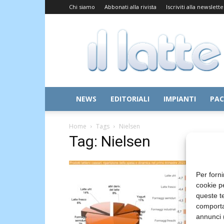
Chi siamo
Abbonati alla rivista
Iscriviti alla newslette
Il
Latte
NEWS
EDITORIALI
IMPIANTI
PAC
Home
Tags
Nielsen
Tag: Nielsen
Per forni
cookie p
queste te
comporta
annunci (