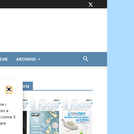
ICHE
ARCHIVIO
Leggi la rivista
me i
nso a
i come il
rare