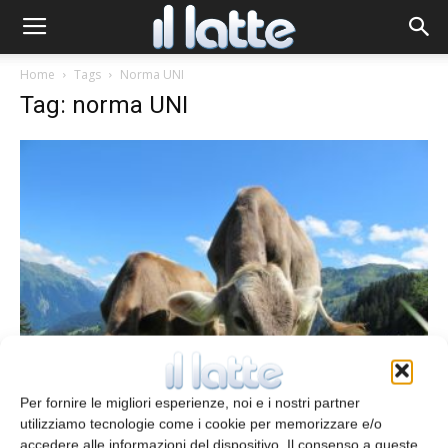
Home
Tags
Norma UNI
Tag: norma UNI
In arrivo prassi UNI per la gestione di
pascoli e malghe
Per fornire le migliori esperienze, noi e i nostri partner
redazione
31 Luglio 2019
utilizziamo tecnologie come i cookie per memorizzare e/o
accedere alle informazioni del dispositivo. Il consenso a queste