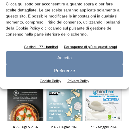
Clicca qui sotto per acconsentire a quanto sopra o per fare
scelte dettagliate. Le tue scelte saranno applicate solamente a
questo sito. È possibile modificare le impostazioni in qualsiasi
momento, compreso il ritiro del consenso, utilizzando i pulsanti
della Cookie Policy o cliccando sul pulsante di gestione del
Omnia Technologies: finanziamento e
consenso nella parte inferiore dello schermo.
acquisizioni per crescere
redazione
27 Aprile 2023
Gestisci 1771 fornitori
Per saperne di più su questi scopi
Accetta
Leggi la rivista
Preferenze
Cookie Policy
Privacy Policy
n.7 - Luglio 2026
n.6 - Giugno 2026
n.5 - Maggio 2026