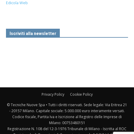
Edicola Web
Iscriviti alla newsletter
Privacy Policy
Cookie Policy
© Tecniche Nuove Spa • Tutti i diritti riservati. Sede legale: Via Eritrea 21
- 20157 Milano. Capitale sociale: 5.000.000 euro interamente versati.
Codice fiscale, Partita Iva e Iscrizione al Registro delle Imprese di
Milano: 00753480151
Registrazione N. 108 del 12-3-1976 Tribunale di Milano - Iscritta al ROC