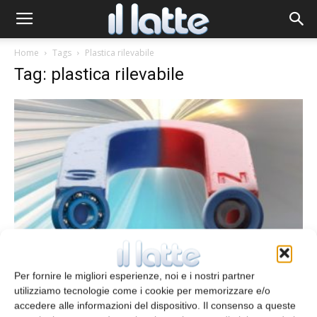
Home
Tags
Plastica rilevabile
Tag: plastica rilevabile
Plastica rilevabile al metal detector
Per fornire le migliori esperienze, noi e i nostri partner
redazione
3 Gennaio 2017
utilizziamo tecnologie come i cookie per memorizzare e/o
accedere alle informazioni del dispositivo. Il consenso a queste