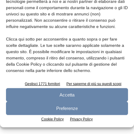
Leggi la rivista
tecnologie permetterà a noi e ai nostri partner di elaborare dati
personali come il comportamento durante la navigazione o gli ID
univoci su questo sito e di mostrare annunci (non)
personalizzati. Non acconsentire o ritirare il consenso può
influire negativamente su alcune caratteristiche e funzioni.
Clicca qui sotto per acconsentire a quanto sopra o per fare
scelte dettagliate. Le tue scelte saranno applicate solamente a
questo sito. È possibile modificare le impostazioni in qualsiasi
momento, compreso il ritiro del consenso, utilizzando i pulsanti
della Cookie Policy o cliccando sul pulsante di gestione del
n.7 - Luglio 2026
n.6 - Giugno 2026
n.5 - Maggio 2026
consenso nella parte inferiore dello schermo.
Edicola Web
Gestisci 1771 fornitori
Per saperne di più su questi scopi
Accetta
Iscriviti alla newsletter
Preferenze
Cookie Policy
Privacy Policy