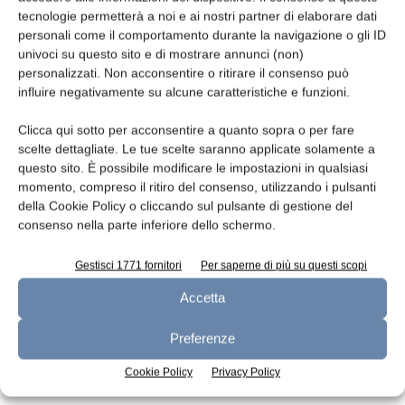
tecnologie permetterà a noi e ai nostri partner di elaborare dati
Leggi la rivista
personali come il comportamento durante la navigazione o gli ID
univoci su questo sito e di mostrare annunci (non)
personalizzati. Non acconsentire o ritirare il consenso può
influire negativamente su alcune caratteristiche e funzioni.
Clicca qui sotto per acconsentire a quanto sopra o per fare
scelte dettagliate. Le tue scelte saranno applicate solamente a
questo sito. È possibile modificare le impostazioni in qualsiasi
momento, compreso il ritiro del consenso, utilizzando i pulsanti
della Cookie Policy o cliccando sul pulsante di gestione del
consenso nella parte inferiore dello schermo.
n.7 - Luglio 2026
n.6 - Giugno 2026
n.5 - Maggio 2026
Edicola Web
Gestisci 1771 fornitori
Per saperne di più su questi scopi
Accetta
Iscriviti alla newsletter
Preferenze
Cookie Policy
Privacy Policy