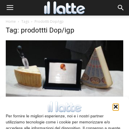
Home
Tags
Prodottti Dop/igp
Tag: prodottti Dop/igp
Il Premio Parmigiano Reggiano a Le
Gruyere Switzerland
Per fornire le migliori esperienze, noi e i nostri partner
redazione
27 Ottobre 2014
utilizziamo tecnologie come i cookie per memorizzare e/o
accedere alle informazioni del dispositivo. Il consenso a queste