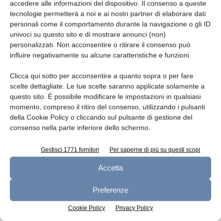
accedere alle informazioni del dispositivo. Il consenso a queste
tecnologie permetterà a noi e ai nostri partner di elaborare dati
Leggi la rivista
personali come il comportamento durante la navigazione o gli ID
univoci su questo sito e di mostrare annunci (non)
personalizzati. Non acconsentire o ritirare il consenso può
influire negativamente su alcune caratteristiche e funzioni.
Clicca qui sotto per acconsentire a quanto sopra o per fare
scelte dettagliate. Le tue scelte saranno applicate solamente a
questo sito. È possibile modificare le impostazioni in qualsiasi
momento, compreso il ritiro del consenso, utilizzando i pulsanti
della Cookie Policy o cliccando sul pulsante di gestione del
consenso nella parte inferiore dello schermo.
n.7 - Luglio 2026
n.6 - Giugno 2026
n.5 - Maggio 2026
Edicola Web
Gestisci 1771 fornitori
Per saperne di più su questi scopi
Accetta
Preferenze
Iscriviti alla newsletter
Cookie Policy
Privacy Policy