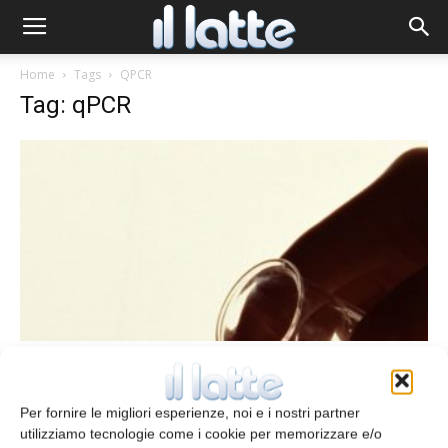
Home
Tags
QPCR
Tag: qPCR
Saggi molecolari
Identificazione contemporanea di tre
patogeni
Per fornire le migliori esperienze, noi e i nostri partner
utilizziamo tecnologie come i cookie per memorizzare e/o
redazione
13 Giugno 2013