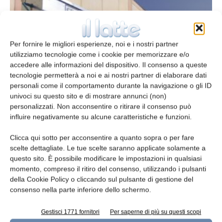
Per fornire le migliori esperienze, noi e i nostri partner
utilizziamo tecnologie come i cookie per memorizzare e/o
accedere alle informazioni del dispositivo. Il consenso a queste
tecnologie permetterà a noi e ai nostri partner di elaborare dati
personali come il comportamento durante la navigazione o gli ID
univoci su questo sito e di mostrare annunci (non)
Refrigerazione a glicole
personalizzati. Non acconsentire o ritirare il consenso può
influire negativamente su alcune caratteristiche e funzioni.
redazione
3 Settembre 2013
Clicca qui sotto per acconsentire a quanto sopra o per fare
Leggi la rivista
scelte dettagliate. Le tue scelte saranno applicate solamente a
questo sito. È possibile modificare le impostazioni in qualsiasi
momento, compreso il ritiro del consenso, utilizzando i pulsanti
della Cookie Policy o cliccando sul pulsante di gestione del
consenso nella parte inferiore dello schermo.
Gestisci 1771 fornitori
Per saperne di più su questi scopi