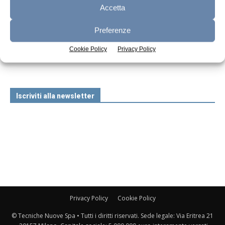
Accetta
Preferenze
n.7 - Luglio 2026
n.6 - Giugno 2026
n.5 - Maggio 2026
Edicola Web
Cookie Policy
Privacy Policy
Iscriviti alla newsletter
Privacy Policy
Cookie Policy
© Tecniche Nuove Spa • Tutti i diritti riservati. Sede legale: Via Eritrea 21