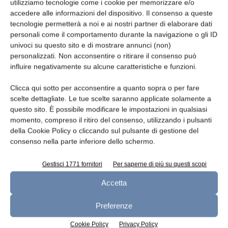
utilizziamo tecnologie come i cookie per memorizzare e/o
accedere alle informazioni del dispositivo. Il consenso a queste
tecnologie permetterà a noi e ai nostri partner di elaborare dati
personali come il comportamento durante la navigazione o gli ID
univoci su questo sito e di mostrare annunci (non)
Antimicrobico-resistenza: modesti
personalizzati. Non acconsentire o ritirare il consenso può
progressi per la Corte UE dei conti
influire negativamente su alcune caratteristiche e funzioni.
redazione
16 Novembre 2019
Clicca qui sotto per acconsentire a quanto sopra o per fare
scelte dettagliate. Le tue scelte saranno applicate solamente a
questo sito. È possibile modificare le impostazioni in qualsiasi
momento, compreso il ritiro del consenso, utilizzando i pulsanti
della Cookie Policy o cliccando sul pulsante di gestione del
consenso nella parte inferiore dello schermo.
Gestisci 1771 fornitori
Per saperne di più su questi scopi
Accetta
Preferenze
Alta la resistenza agli antimicrobici,
Cookie Policy
Privacy Policy