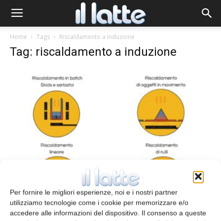
Home
Tags
Riscaldamento a induzione
Tag: riscaldamento a induzione
Riscaldamento a basse emissioni di CO2
Per fornire le migliori esperienze, noi e i nostri partner
redazione
7 Gennaio 2022
utilizziamo tecnologie come i cookie per memorizzare e/o
accedere alle informazioni del dispositivo. Il consenso a queste