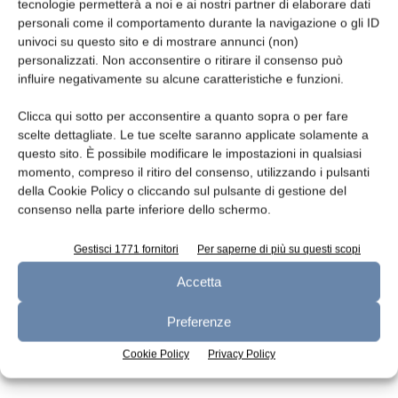
Leggi la rivista
tecnologie permetterà a noi e ai nostri partner di elaborare dati
personali come il comportamento durante la navigazione o gli ID
univoci su questo sito e di mostrare annunci (non)
personalizzati. Non acconsentire o ritirare il consenso può
influire negativamente su alcune caratteristiche e funzioni.
Clicca qui sotto per acconsentire a quanto sopra o per fare
scelte dettagliate. Le tue scelte saranno applicate solamente a
questo sito. È possibile modificare le impostazioni in qualsiasi
momento, compreso il ritiro del consenso, utilizzando i pulsanti
della Cookie Policy o cliccando sul pulsante di gestione del
n.7 - Luglio 2026
n.6 - Giugno 2026
n.5 - Maggio 2026
consenso nella parte inferiore dello schermo.
Edicola Web
Gestisci 1771 fornitori
Per saperne di più su questi scopi
Accetta
Iscriviti alla newsletter
Preferenze
Cookie Policy
Privacy Policy