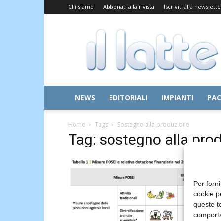
Chi siamo
Abbonati alla rivista
Iscriviti alla newslette
Il
Latte
NEWS
EDITORIALI
IMPIANTI
PAC
Home
Tags
Sostegno alla produzione
Tag: sostegno alla pro
Per forni
cookie p
queste te
comporta