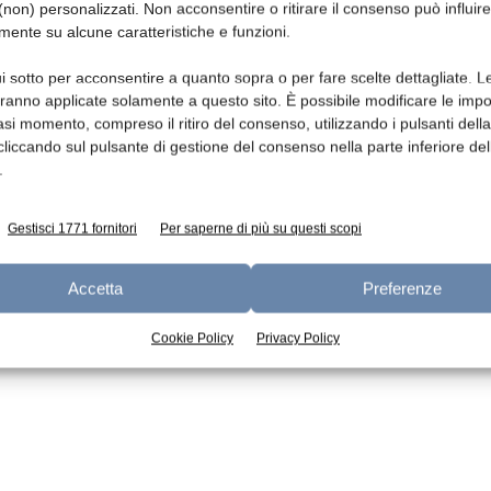
non) personalizzati. Non acconsentire o ritirare il consenso può influire
mente su alcune caratteristiche e funzioni.
Ed
Azione MiPaaf per il lattiero
i sotto per acconsentire a quanto sopra o per fare scelte dettagliate. L
caseario: proposto fondo “Latte
aranno applicate solamente a questo sito. È possibile modificare le impo
di qualità”
asi momento, compreso il ritiro del consenso, utilizzando i pulsanti dell
cliccando sul pulsante di gestione del consenso nella parte inferiore del
redazione
16 Dicembre 2014
.
Gestisci 1771 fornitori
Per saperne di più su questi scopi
Accetta
Preferenze
Cookie Policy
Privacy Policy