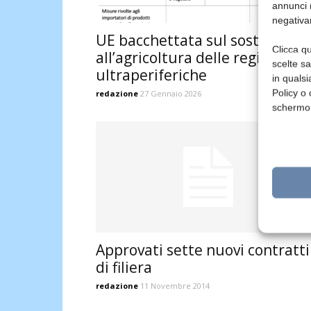
annunci (
negativa
UE bacchettata sul sostegno
Clicca qu
all’agricoltura delle regioni
scelte s
ultraperiferiche
in qualsi
Policy o 
redazione
27 Gennaio 2026
schermo
Approvati sette nuovi contratti
di filiera
redazione
11 Novembre 2014