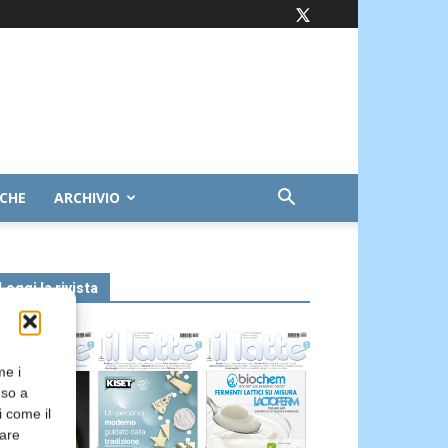
ICHE
ARCHIVIO
Leggi la rivista
me i
nso a
i come il
rare