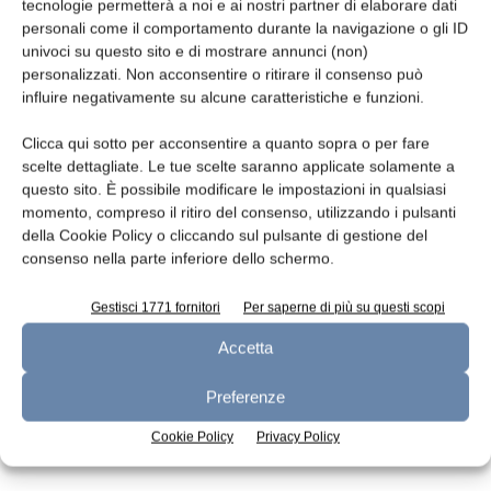
Leggi la rivista
tecnologie permetterà a noi e ai nostri partner di elaborare dati
personali come il comportamento durante la navigazione o gli ID
univoci su questo sito e di mostrare annunci (non)
personalizzati. Non acconsentire o ritirare il consenso può
influire negativamente su alcune caratteristiche e funzioni.
Clicca qui sotto per acconsentire a quanto sopra o per fare
scelte dettagliate. Le tue scelte saranno applicate solamente a
questo sito. È possibile modificare le impostazioni in qualsiasi
momento, compreso il ritiro del consenso, utilizzando i pulsanti
della Cookie Policy o cliccando sul pulsante di gestione del
n.7 - Luglio 2026
n.6 - Giugno 2026
n.5 - Maggio 2026
consenso nella parte inferiore dello schermo.
Edicola Web
Gestisci 1771 fornitori
Per saperne di più su questi scopi
Accetta
Iscriviti alla newsletter
Preferenze
Cookie Policy
Privacy Policy