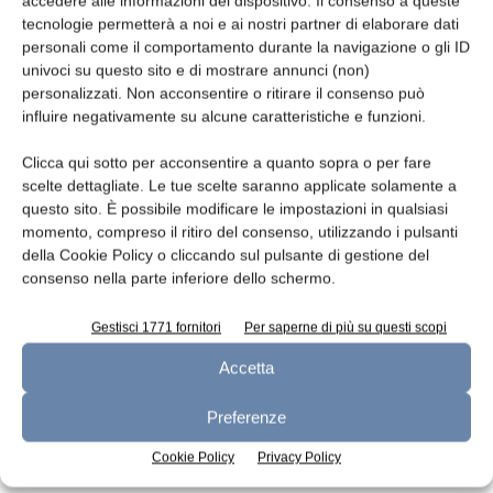
accedere alle informazioni del dispositivo. Il consenso a queste
tecnologie permetterà a noi e ai nostri partner di elaborare dati
personali come il comportamento durante la navigazione o gli ID
univoci su questo sito e di mostrare annunci (non)
personalizzati. Non acconsentire o ritirare il consenso può
Seminario sulla surgelazione alimentare
influire negativamente su alcune caratteristiche e funzioni.
redazione
2 Marzo 2026
Clicca qui sotto per acconsentire a quanto sopra o per fare
scelte dettagliate. Le tue scelte saranno applicate solamente a
questo sito. È possibile modificare le impostazioni in qualsiasi
momento, compreso il ritiro del consenso, utilizzando i pulsanti
della Cookie Policy o cliccando sul pulsante di gestione del
consenso nella parte inferiore dello schermo.
Gestisci 1771 fornitori
Per saperne di più su questi scopi
Accetta
Preferenze
Surgelazione IQF dei prodotti caseari
Cookie Policy
Privacy Policy
redazione
17 Ottobre 2025