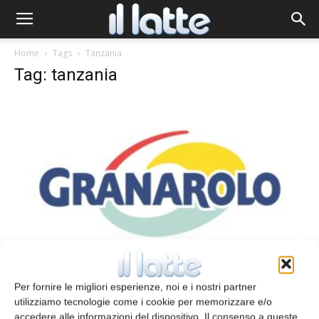
Home
Tags
Tanzania
Tag: tanzania
Africa Milk Project, tra le migliori best
practice di Expo 2015
Per fornire le migliori esperienze, noi e i nostri partner
redazione
25 Febbraio 2015
utilizziamo tecnologie come i cookie per memorizzare e/o
accedere alle informazioni del dispositivo. Il consenso a queste