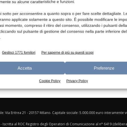
mente su alcune caratteristiche e funzioni.
Ed
i sotto per acconsentire a quanto sopra o per fare scelte dettagliate. L
aranno applicate solamente a questo sito. È possibile modificare le impo
asi momento, compreso il ritiro del consenso, utilizzando i pulsanti dell
cliccando sul pulsante di gestione del consenso nella parte inferiore del
.
Gestisci 1771 fornitori
Per saperne di più su questi scopi
Accetta
Preferenze
Cookie Policy
Privacy Policy
ale: Via Eritrea 21 - 20157 Milano. Capitale sociale: 5.000.000 euro interamente ver
- Iscritta al ROC Registro degli Operatori di Comunicazione al n° 6419 (deliber