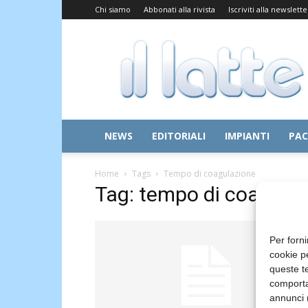
Chi siamo
Abbonati alla rivista
Iscriviti alla newslette
Il
Latte
NEWS
EDITORIALI
IMPIANTI
PAC
Home
Tags
Tempo di coagulazione
Tag: tempo di coagula
Per forni
cookie p
queste te
comporta
annunci (