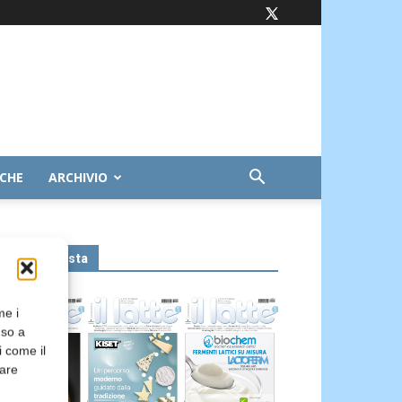
ICHE
ARCHIVIO
Leggi la rivista
me i
nso a
i come il
rare