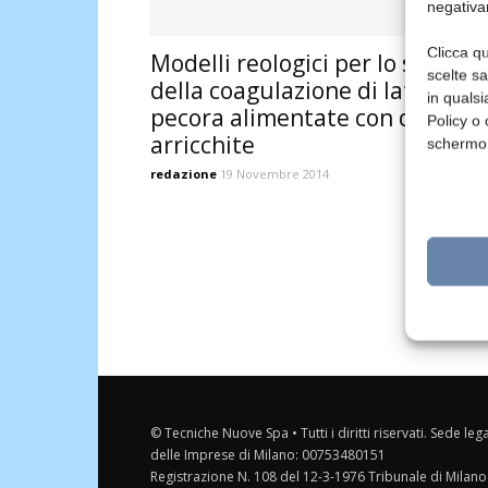
negativa
Clicca qu
Modelli reologici per lo studio
scelte s
della coagulazione di latte di
in qualsi
pecora alimentate con diete
Policy o 
arricchite
schermo
redazione
19 Novembre 2014
© Tecniche Nuove Spa • Tutti i diritti riservati. Sede leg
delle Imprese di Milano: 00753480151
Registrazione N. 108 del 12-3-1976 Tribunale di Milano 