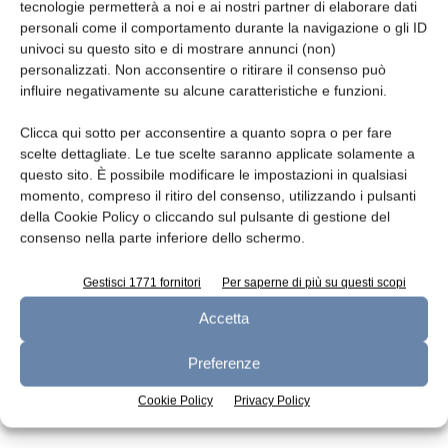
tecnologie permetterà a noi e ai nostri partner di elaborare dati
personali come il comportamento durante la navigazione o gli ID
univoci su questo sito e di mostrare annunci (non)
personalizzati. Non acconsentire o ritirare il consenso può
Confezioni completamente riciclabili
influire negativamente su alcune caratteristiche e funzioni.
redazione
29 Ottobre 2019
Clicca qui sotto per acconsentire a quanto sopra o per fare
scelte dettagliate. Le tue scelte saranno applicate solamente a
questo sito. È possibile modificare le impostazioni in qualsiasi
momento, compreso il ritiro del consenso, utilizzando i pulsanti
della Cookie Policy o cliccando sul pulsante di gestione del
consenso nella parte inferiore dello schermo.
Gestisci 1771 fornitori
Per saperne di più su questi scopi
Accetta
Preferenze
Termosaldatrici per vaschette
Cookie Policy
Privacy Policy
redazione
31 Maggio 2019