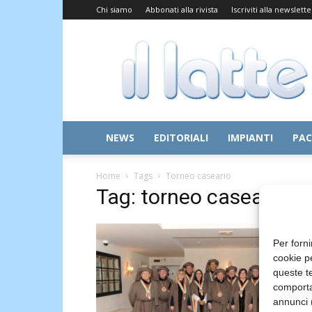
Chi siamo
Abbonati alla rivista
Iscriviti alla newslette
Il
Latte
NEWS
EDITORIALI
IMPIANTI
PAC
Home
Tags
Torneo caseario
Tag: torneo caseario
Per forni
cookie p
queste te
comporta
annunci (