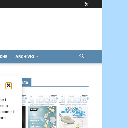
ICHE
ARCHIVIO
Leggi la rivista
me i
nso a
i come il
rare