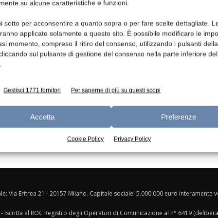
mente su alcune caratteristiche e funzioni.
Ed
i sotto per acconsentire a quanto sopra o per fare scelte dettagliate. L
aranno applicate solamente a questo sito. È possibile modificare le impo
asi momento, compreso il ritiro del consenso, utilizzando i pulsanti dell
cliccando sul pulsante di gestione del consenso nella parte inferiore del
.
Gestisci 1771 fornitori
Per saperne di più su questi scopi
Accetta
Preferenze
Cookie Policy
Privacy Policy
ale: Via Eritrea 21 - 20157 Milano. Capitale sociale: 5.000.000 euro interamente ver
- Iscritta al ROC Registro degli Operatori di Comunicazione al n° 6419 (deliber