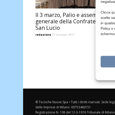
negativa
Clicca qu
Il 3 marzo, Palio e assemblea
scelte s
generale della Confraternita di
in qualsi
San Lucio
Policy o 
schermo
redazione
27 Gennaio 2017
© Tecniche Nuove Spa • Tutti i diritti riservati. Sede leg
delle Imprese di Milano: 00753480151
Registrazione N. 108 del 12-3-1976 Tribunale di Milano 