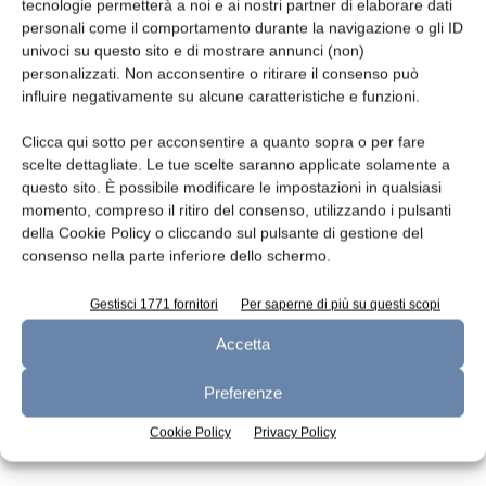
Leggi la rivista
tecnologie permetterà a noi e ai nostri partner di elaborare dati
personali come il comportamento durante la navigazione o gli ID
univoci su questo sito e di mostrare annunci (non)
personalizzati. Non acconsentire o ritirare il consenso può
influire negativamente su alcune caratteristiche e funzioni.
Clicca qui sotto per acconsentire a quanto sopra o per fare
scelte dettagliate. Le tue scelte saranno applicate solamente a
questo sito. È possibile modificare le impostazioni in qualsiasi
momento, compreso il ritiro del consenso, utilizzando i pulsanti
della Cookie Policy o cliccando sul pulsante di gestione del
n.7 - Luglio 2026
n.6 - Giugno 2026
n.5 - Maggio 2026
consenso nella parte inferiore dello schermo.
Edicola Web
Gestisci 1771 fornitori
Per saperne di più su questi scopi
Accetta
Iscriviti alla newsletter
Preferenze
Cookie Policy
Privacy Policy