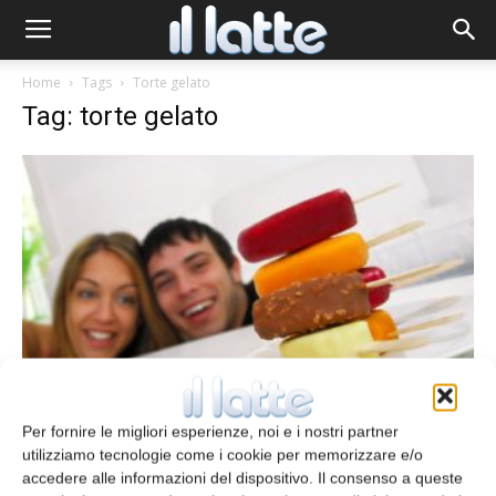
Home
Tags
Torte gelato
Tag: torte gelato
Gelato protagonista dell’estate
Per fornire le migliori esperienze, noi e i nostri partner
redazione
4 Luglio 2016
utilizziamo tecnologie come i cookie per memorizzare e/o
accedere alle informazioni del dispositivo. Il consenso a queste