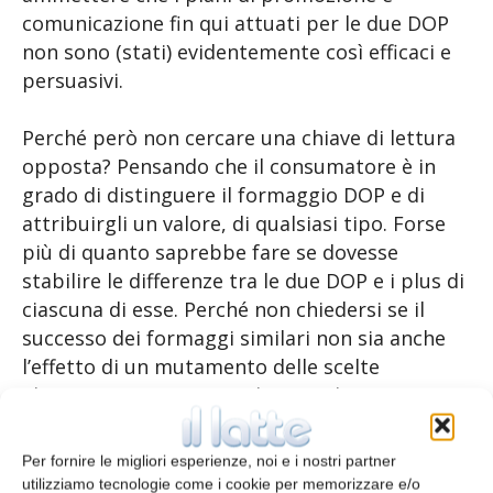
comunicazione fin qui attuati per le due DOP
non sono (stati) evidentemente così efficaci e
persuasivi.
Perché però non cercare una chiave di lettura
opposta? Pensando che il consumatore è in
grado di distinguere il formaggio DOP e di
attribuirgli un valore, di qualsiasi tipo. Forse
più di quanto saprebbe fare se dovesse
stabilire le differenze tra le due DOP e i plus di
ciascuna di esse. Perché non chiedersi se il
successo dei formaggi similari non sia anche
l’effetto di un mutamento delle scelte
alimentari? Magari inizialmente determinato
da una questione di costo e, perché no, oggi
anche dalla conoscenza delle caratteristiche
Per fornire le migliori esperienze, noi e i nostri partner
dei formaggi similari. Percepiti distinti, almeno
utilizziamo tecnologie come i cookie per memorizzare e/o