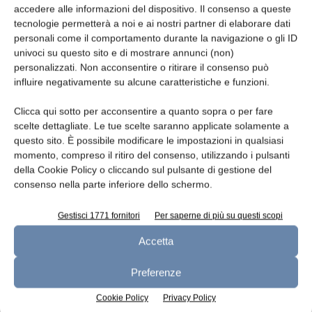
in relazione al differenziale di prezzo, ma non
accedere alle informazioni del dispositivo. Il consenso a queste
tecnologie permetterà a noi e ai nostri partner di elaborare dati
inferiori per certi tratti qualitativi e di servizio
personali come il comportamento durante la navigazione o gli ID
rispetto agli originali.
univoci su questo sito e di mostrare annunci (non)
personalizzati. Non acconsentire o ritirare il consenso può
Di certo il rapporto tra alimento e
influire negativamente su alcune caratteristiche e funzioni.
consumatore è sempre più personalizzato. In
Clicca qui sotto per acconsentire a quanto sopra o per fare
termini di capacità di spesa lo è sempre stato,
scelte dettagliate. Le tue scelte saranno applicate solamente a
oggi lo è anche in relazione ad aspettative e
questo sito. È possibile modificare le impostazioni in qualsiasi
preferenze. Non si spiegherebbe altrimenti il
momento, compreso il ritiro del consenso, utilizzando i pulsanti
della Cookie Policy o cliccando sul pulsante di gestione del
successo dei prodotti con marchio di qualità e
consenso nella parte inferiore dello schermo.
origine, ma anche quello del
fast food
o dei
prodotti etnici e esotici. Tutti prodotti le cui
Gestisci 1771 fornitori
Per saperne di più su questi scopi
materie prime e processi di preparazione, a
Accetta
differenza dei nostri formaggi DOP, non si
avvantaggiano certo del valore aggiunto dato
Preferenze
dal marchio e dall’italianità.
Cookie Policy
Privacy Policy