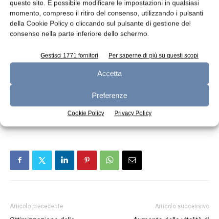
questo sito. È possibile modificare le impostazioni in qualsiasi
Bibliografia
momento, compreso il ritiro del consenso, utilizzando i pulsanti
della Cookie Policy o cliccando sul pulsante di gestione del
M. Lisson
et al., Dept of Animal Breeding and
consenso nella parte inferiore dello schermo.
Genetics, Justus-Liebig University
Gestisci 1771 fornitori
Per saperne di più su questi scopi
(Germania); Journal of Dairy Science, 3 febbraio
2014. In stampa. doi:10.3168/jds.2013-7355
Accetta
Preferenze
TAGS
allergenicità delle caseine
CN
studio
Cookie Policy
Privacy Policy
Articolo precedente
Articolo successivo