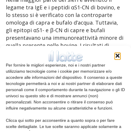
legame tra IgE e i peptidi αS1-CN di bovino, e
lo stesso si è verificato con la controparte
omologa di capra e bufalo d’acqua. Tuttavia,
gli epitopi αS1- e β-CN di capre e bufali
presentavano una immunoreattività minore di
quella presente nelle bovine. I risultati di
questo studio indicano che le varianti
genetiche delle caseine presentano una
Per fornire le migliori esperienze, noi e i nostri partner
diversa allergenicità e ciò potrebbe essere
utilizziamo tecnologie come i cookie per memorizzare e/o
utile per cercare un’alternativa adatta per chi
accedere alle informazioni del dispositivo. Il consenso a queste
è allergico al latte vaccino. Il latte di capre e
tecnologie permetterà a noi e ai nostri partner di elaborare dati
bufale d’acqua ha un potenziale allergenico
personali come il comportamento durante la navigazione o gli ID
univoci su questo sito e di mostrare annunci (non)
dovuto alla reattività crociata delle IgE con le
personalizzati. Non acconsentire o ritirare il consenso può
caseine del latte vaccino e quindi non possono
influire negativamente su alcune caratteristiche e funzioni.
essere usati come alterativa per i pazienti
allergici.
Clicca qui sotto per acconsentire a quanto sopra o per fare
scelte dettagliate. Le tue scelte saranno applicate solamente a