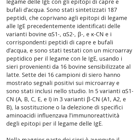
legame delle IgE con gli epitopi di capre e
bufali d’acqua. Sono stati sintetizzati 187
peptidi, che coprivano agli epitopi di legame
alle IgE precedentemente identificati delle
varianti bovine αS1-, αS2-, β-, e κ-CN e i
corrispondenti peptidi di capre e bufali
d’acqua, e sono stati testati con un microarray
peptidico per il legame con le IgE, usando i
sieri provenienti da 16 bovine sensibilizzate al
latte. Sette dei 16 campioni di siero hanno
mostrato segnali positivi sui microarray e
sono stati inclusi nello studio. In 5 varianti αS1-
CN (A, B, C, E, e I) in 3 varianti β-CN (A1, A2, e
B), la sostituzione o la delezione di specifici
aminoacidi influenzava l’immunoreattività
degli epitopi per il legame delle IgE.
Nella maggior parte dei sieri è avvenuto il