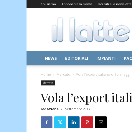
Chi siamo
Abbonati alla rivista
Iscriviti alla newslette
Il
Latte
NEWS
EDITORIALI
IMPIANTI
PAC
Home
Mercato
Vola l’export italiano di formaggi
Mercato
Vola l’export ita
redazione
25 Settembre 2017