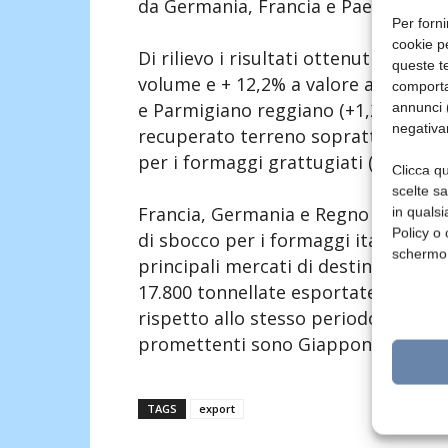
da Germania, Francia e Paesi Bassi.
Per forni
cookie p
Di rilievo i risultati ottenuti dai fo
queste te
volume e + 12,2% a valore anno su 
comporta
e Parmigiano reggiano (+1,2% in vo
annunci (
negativa
recuperato terreno soprattutto sul f
per i formaggi grattugiati (+14,7% i
Clicca qu
scelte s
Francia, Germania e Regno Unito si 
in qualsi
Policy o 
di sbocco per i formaggi italiani, ma 
schermo
principali mercati di destinazione) c
17.800 tonnellate esportate nei prim
rispetto allo stesso periodo dello s
promettenti sono Giappone (+12% in
TAGS
export