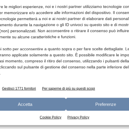
re le migliori esperienze, noi e i nostri partner utilizziamo tecnologie co
er memorizzare e/o accedere alle informazioni del dispositivo. Il conse
rmaggi freschi, mozzarella inclusa: +10,7% in
cnologie permetterà a noi e ai nostri partner di elaborare dati personal
anno. Soddisfazioni anche per Grana padano
mento durante la navigazione o gli ID univoci su questo sito e di most
lume e +10,1% a valore), che hanno
non) personalizzati. Non acconsentire o ritirare il consenso può influire
mente su alcune caratteristiche e funzioni.
ronte dei prezzi medi unitari all’export, e
n volume e +19,1% a valore).
i sotto per acconsentire a quanto sopra o per fare scelte dettagliate. L
aranno applicate solamente a questo sito. È possibile modificare le impo
confermano, nell’ordine, i primi tre mercati
asi momento, compreso il ritiro del consenso, utilizzando i pulsanti dell
cliccando sul pulsante di gestione del consenso nella parte inferiore del
è negli Stati Uniti (4° nella classifica dei
.
he l’Italia consolida la propria leadership con
i sei mesi del 2017 e un rialzo del 13%
Gestisci 1771 fornitori
Per saperne di più su questi scopi
corso anno. Altri mercati d’oltreoceano
 volume), Canada (+8%) e Cina (+30%).
Accetta
Preferenze
Cookie Policy
Privacy Policy