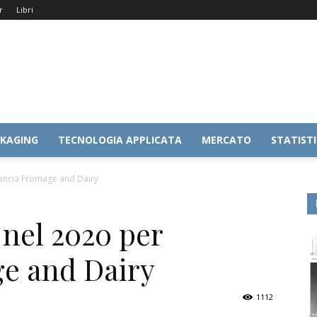
r
Libri
KAGING
TECNOLOGIA APPLICATA
MERCATO
STATIST
avencia Fromage and Dairy
 nel 2020 per
e and Dairy
1112