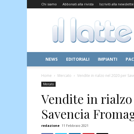
Chi siamo
Abbonati alla rivista
Iscriviti alla newslette
Il
Latte
NEWS
EDITORIALI
IMPIANTI
PAC
Home
Mercato
Vendite in rialzo nel 2020 per S
Mercato
Vendite in rialzo
Savencia Fromag
redazione
11 Febbraio 2021