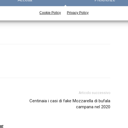
ezzi mondiali degli ingredienti lattiero-
Cookie Policy
Privacy Policy
Articolo successivo
Centinaia i casi di fake Mozzarella di bufala
campana nel 2020
RE