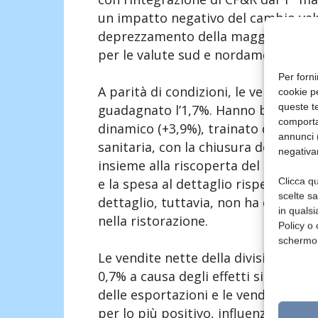
un impatto negativo del cambio valut
deprezzamento della maggior parte d
per le valute sud e nordamericane, r
Per forni
A parità di condizioni, le vendite n
cookie p
queste te
guadagnato l’1,7%. Hanno beneficia
comporta
dinamico (+3,9%), trainato da forti v
annunci (
sanitaria, con la chiusura dei ristora
negativa
insieme alla riscoperta del piacere 
e la spesa al dettaglio rispetto alla
Clicca qu
scelte s
dettaglio, tuttavia, non ha compens
in qualsi
nella ristorazione.
Policy o 
schermo
Le vendite nette della divisione “Ot
0,7% a causa degli effetti sia dei vo
delle esportazioni e le vendite horeca
per lo più positivo, influenzato in 