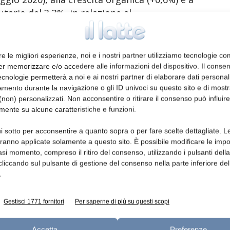
ario del 3,3%, in relazione al
elle valute rispetto all’euro (in particolare
usse e cinesi).
re le migliori esperienze, noi e i nostri partner utilizziamo tecnologie co
ette della divisione Cheese Products hanno
er memorizzare e/o accedere alle informazioni del dispositivo. Il conse
cnologie permetterà a noi e ai nostri partner di elaborare dati personal
to principalmente di un quarto trimestre
mento durante la navigazione o gli ID univoci su questo sito e di most
olumi in quasi tutte le aree. La crisi
non) personalizzati. Non acconsentire o ritirare il consenso può influire
nti, il coprifuoco, i ripetuti confinamenti,
mente su alcune caratteristiche e funzioni.
di cucinare, ha favorito il consumo domestico
 ristorazione. La crescita del commercio al
i sotto per acconsentire a quanto sopra o per fare scelte dettagliate. L
aranno applicate solamente a questo sito. È possibile modificare le impo
ato completamente il calo delle vendite
asi momento, compreso il ritiro del consenso, utilizzando i pulsanti dell
cliccando sul pulsante di gestione del consenso nella parte inferiore del
.
her Dairy Products”, invece, hanno perso lo
lumi (con un calo imputabile alla limitazione
Gestisci 1771 fornitori
Per saperne di più su questi scopi
) sia dei prezzi. L’effetto prezzo si è rivelato
particolare dalla situazione economica in
Accetta
Preferenze