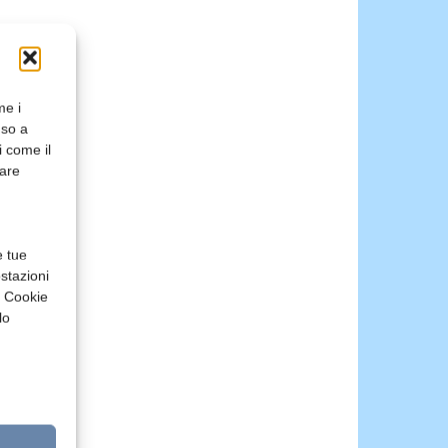
me i
nso a
i come il
rare
e tue
stazioni
a Cookie
lo