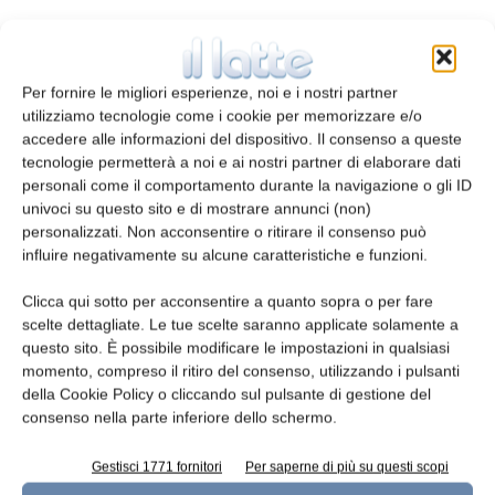
4Protection AL riduce la crescita di
Listeria
monocytogenes
aumentando la sicurezza del
prodotto durante la sua shelf life; fanno parte
Per fornire le migliori esperienze, noi e i nostri partner
utilizziamo tecnologie come i cookie per memorizzare e/o
della linea Anti Listeria
LP AL
e
CNB AL.
accedere alle informazioni del dispositivo. Il consenso a queste
tecnologie permetterà a noi e ai nostri partner di elaborare dati
LP AL
(L.
plantarum
) durante la sua crescita
personali come il comportamento durante la navigazione o gli ID
può produrre molta pediocina, ma può farlo
univoci su questo sito e di mostrare annunci (non)
personalizzati. Non acconsentire o ritirare il consenso può
se mantenuto ad una temperatura superiore
influire negativamente su alcune caratteristiche e funzioni.
ai 10 °C e con zucchero disponibile come il
lattosio. Può essere aggiunto al latte in caldaia
Clicca qui sotto per acconsentire a quanto sopra o per fare
insieme agli altri fermenti acidificanti.
scelte dettagliate. Le tue scelte saranno applicate solamente a
questo sito. È possibile modificare le impostazioni in qualsiasi
momento, compreso il ritiro del consenso, utilizzando i pulsanti
La migliore applicazione di LP AL è su nei
della Cookie Policy o cliccando sul pulsante di gestione del
formaggi freschi e nei soft cheese dove la
consenso nella parte inferiore dello schermo.
concentrazione di sale è inferiore a 1,5%.
Gestisci 1771 fornitori
Per saperne di più su questi scopi