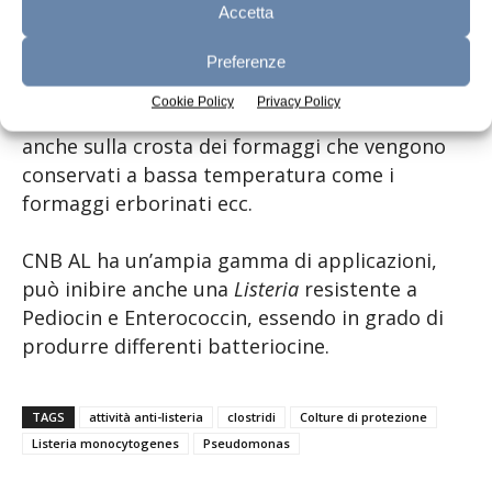
CNB AL
(
Carnobacterium
sp.) è una coltura viva
Accetta
e attiva che produce batteriocina anche a
basse temperature (4-6 °C) ed è in grado di
Preferenze
crescere utilizzando fonti azotate. Inoltre, non
Cookie Policy
Privacy Policy
è sensibile al sale, in modo da funzionare
anche sulla crosta dei formaggi che vengono
conservati a bassa temperatura come i
formaggi erborinati ecc.
CNB AL ha un’ampia gamma di applicazioni,
può inibire anche una
Listeria
resistente a
Pediocin e Enterococcin, essendo in grado di
produrre differenti batteriocine.
TAGS
attività anti-listeria
clostridi
Colture di protezione
Listeria monocytogenes
Pseudomonas