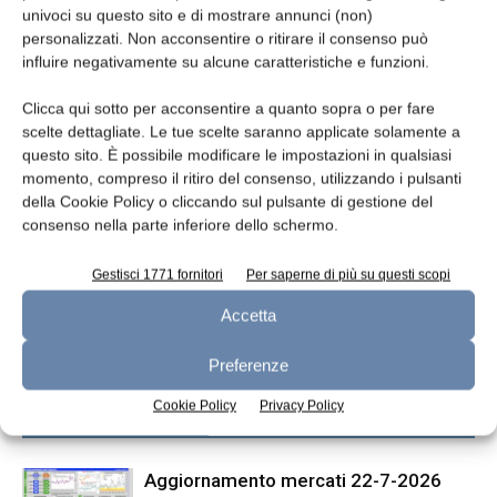
univoci su questo sito e di mostrare annunci (non)
personalizzati. Non acconsentire o ritirare il consenso può
TAGS
dairy dashboard
influire negativamente su alcune caratteristiche e funzioni.
Clicca qui sotto per acconsentire a quanto sopra o per fare
scelte dettagliate. Le tue scelte saranno applicate solamente a
questo sito. È possibile modificare le impostazioni in qualsiasi
momento, compreso il ritiro del consenso, utilizzando i pulsanti
della Cookie Policy o cliccando sul pulsante di gestione del
consenso nella parte inferiore dello schermo.
Gestisci 1771 fornitori
Per saperne di più su questi scopi
Articolo precedente
Articolo successivo
Accetta
Mozzarella di Gioia del Colle: in
Modifica minore al disciplinare
salita l’iter di registrazione UE
della Tomme de Savoie
Preferenze
Cookie Policy
Privacy Policy
ARTICOLI CORRELATI
ALTRO DALL'AUTORE
Aggiornamento mercati 22-7-2026