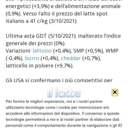
energetici (+3,9%) e dell’alimentazione animale
(0,9%). Verso l’alto il prezzo del latte spot
italiano a 41 c/kg (3/10/2021).
Ultima asta GDT (5/10/2021): inalterato l’indice
generale dei prezzi (0%).
Variazioni:
lattosio
(+0,4%), SMP (+0,5%), WMP
(-0,4%),
burro
(+0,4%),
cheddar
(+0,7%),
latticello in polvere (+9,7%).
Gli USA si confermano i più competitivi per
il
burro
e SMP, l’Oceania lo è per il WMP e l’EU
per il
cheddar
.
Per fornire le migliori esperienze, noi e i nostri partner
utilizziamo tecnologie come i cookie per memorizzare e/o
Fonte: European Milk Market Observatory
accedere alle informazioni del dispositivo. Il consenso a queste
(MMO)
tecnologie permetterà a noi e ai nostri partner di elaborare dati
personali come il comportamento durante la navigazione o gli ID