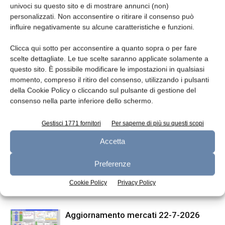
univoci su questo sito e di mostrare annunci (non)
TAGS
dairy dashboard
personalizzati. Non acconsentire o ritirare il consenso può
influire negativamente su alcune caratteristiche e funzioni.
Clicca qui sotto per acconsentire a quanto sopra o per fare
scelte dettagliate. Le tue scelte saranno applicate solamente a
questo sito. È possibile modificare le impostazioni in qualsiasi
momento, compreso il ritiro del consenso, utilizzando i pulsanti
della Cookie Policy o cliccando sul pulsante di gestione del
consenso nella parte inferiore dello schermo.
Articolo precedente
Articolo successivo
Gestisci 1771 fornitori
Per saperne di più su questi scopi
Export agroalimentare
Previsioni UE nel breve periodo:
Accetta
lombardo: +12% nel primo
formaggio sempre al centro
semestre 2021
Preferenze
Cookie Policy
Privacy Policy
ARTICOLI CORRELATI
ALTRO DALL'AUTORE
Aggiornamento mercati 22-7-2026