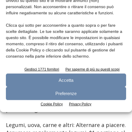
univoci su questo sito e di mostrare annunci (non)
Panoramica delle nuove
personalizzati. Non acconsentire o ritirare il consenso può
influire negativamente su alcune caratteristiche e funzioni.
raccomandazioni nutrizionali
Clicca qui sotto per acconsentire a quanto sopra o per fare
scelte dettagliate. Le tue scelte saranno applicate solamente a
Bevande: Bere regolarmente. Preferibilmente
questo sito. È possibile modificare le impostazioni in qualsiasi
acqua. *1-2 litri al giorno.
momento, compreso il ritiro del consenso, utilizzando i pulsanti
della Cookie Policy o cliccando sul pulsante di gestione del
Frutta e verdura: Di diversi colori e di stagione.
consenso nella parte inferiore dello schermo.
*5 porzioni al giorno.
Gestisci 1771 fornitori
Per saperne di più su questi scopi
Cereali e patate: Privilegiare i prodotti
Accetta
integrali. *3 porzioni al giorno.
Preferenze
Latticini: Preferibilmente non zuccherati. *2-3
Cookie Policy
Privacy Policy
porzioni al giorno.
Legumi, uova, carne e altri: Alternare a piacere.