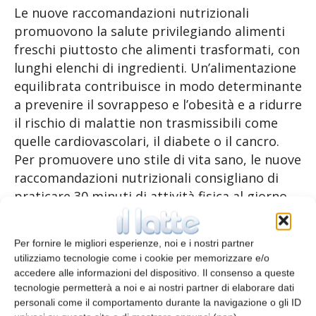
Le nuove raccomandazioni nutrizionali
promuovono la salute privilegiando alimenti
freschi piuttosto che alimenti trasformati, con
lunghi elenchi di ingredienti. Un’alimentazione
equilibrata contribuisce in modo determinante
a prevenire il sovrappeso e l’obesità e a ridurre
il rischio di malattie non trasmissibili come
quelle cardiovascolari, il diabete o il cancro.
Per promuovere uno stile di vita sano, le nuove
raccomandazioni nutrizionali consigliano di
praticare 30 minuti di attività fisica al giorno.
In combinazione con un comportamento
d’acquisto consapevole, possono inoltre
Per fornire le migliori esperienze, noi e i nostri partner
concorrere a ridurre in misura significativa
utilizziamo tecnologie come i cookie per memorizzare e/o
l’inquinamento ambientale e lo spreco
accedere alle informazioni del dispositivo. Il consenso a queste
alimentare.
tecnologie permetterà a noi e ai nostri partner di elaborare dati
personali come il comportamento durante la navigazione o gli ID