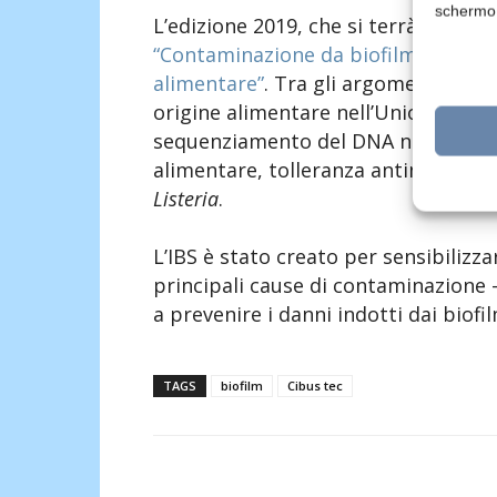
schermo
L’edizione 2019, che si terrà a Parma
“Contaminazione da biofilm: la maggi
alimentare”
. Tra gli argomenti trat
origine alimentare nell’Unione europ
sequenziamento del DNA nello studio
alimentare, tolleranza antimicrobica
Listeria
.
L’IBS è stato creato per sensibilizza
principali cause di contaminazione –
a prevenire i danni indotti dai biofil
TAGS
biofilm
Cibus tec