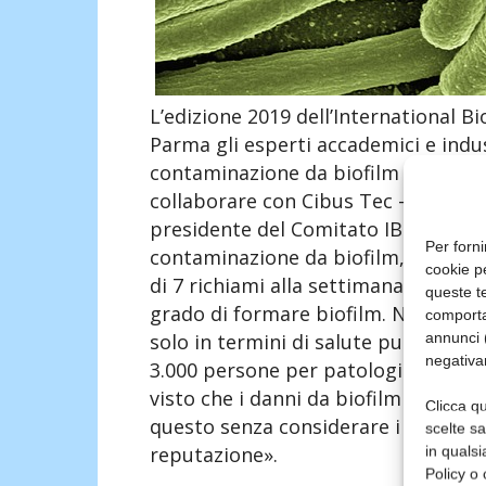
L’edizione 2019 dell’International Bi
Parma gli esperti accademici e indus
contaminazione da biofilm nell’indus
collaborare con Cibus Tec – spieg
presidente del Comitato IBS. – Ciò so
Per forni
contaminazione da biofilm, che è un
cookie p
di 7 richiami alla settimana in Eur
queste te
grado di formare biofilm. Negli ope
comporta
annunci (
solo in termini di salute pubblica –
negativa
3.000 persone per patologie di origi
visto che i danni da biofilm ammonta
Clicca qu
questo senza considerare i rischi leg
scelte s
reputazione».
in qualsi
Policy o 