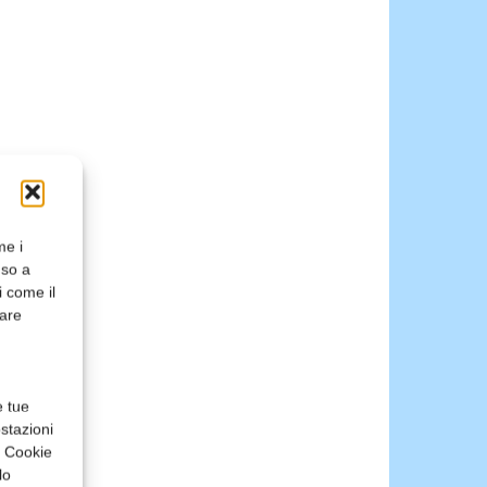
me i
nso a
i come il
rare
e tue
stazioni
a Cookie
lo