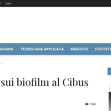
r
Libri
KAGING
TECNOLOGIA APPLICATA
MERCATO
STATIST
Tec
sui biofilm al Cibus
1566