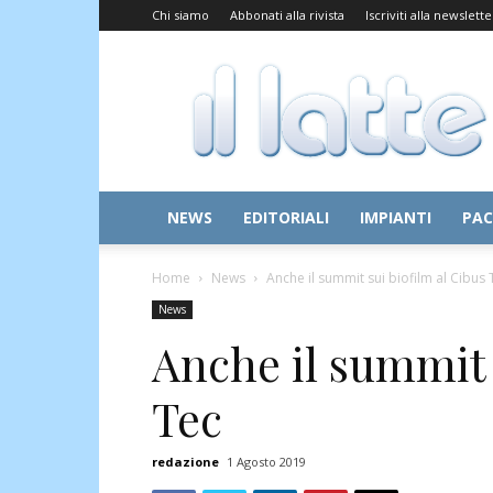
Chi siamo
Abbonati alla rivista
Iscriviti alla newslette
Il
Latte
NEWS
EDITORIALI
IMPIANTI
PAC
Home
News
Anche il summit sui biofilm al Cibus 
News
Anche il summit 
Tec
redazione
1 Agosto 2019