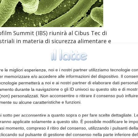
ofilm Summit (IBS) riunirà al Cibus Tec di
triali in materia di sicurezza alimentare e
tria di alimenti e bevande. «Siamo felici di
a George Blackman, Ad di REALCO e
ttolinea l’interesse dell’industria nella
re le migliori esperienze, noi e i nostri partner utilizziamo tecnologie co
a delle principali minacce del mercato. Più
er memorizzare e/o accedere alle informazioni del dispositivo. Il conse
opa sono imputabili a un agente patogeno in
cnologie permetterà a noi e ai nostri partner di elaborare dati personal
ratori i biofilm destano preoccupazioni non
mento durante la navigazione o gli ID univoci su questo sito e di most
non) personalizzati. Non acconsentire o ritirare il consenso può influire
 ogni anno negli Stati Uniti muoiono quasi
mente su alcune caratteristiche e funzioni.
ne alimentare – ma anche di redditività,
no a diversi miliardi di euro l’anno. E
i sotto per acconsentire a quanto sopra o per fare scelte dettagliate. L
ati alla gestione della responsabilità e della
aranno applicate solamente a questo sito. È possibile modificare le impo
asi momento, compreso il ritiro del consenso, utilizzando i pulsanti dell
cliccando sul pulsante di gestione del consenso nella parte inferiore del