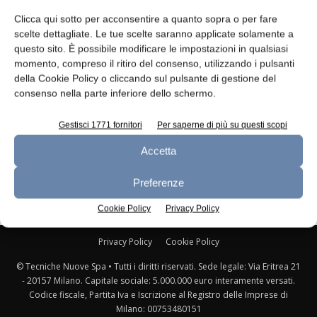
n.7 - Luglio 2026
n.6 - Giugno 2026
n.5 - Maggio 2026
Clicca qui sotto per acconsentire a quanto sopra o per fare
Edicola Web
scelte dettagliate. Le tue scelte saranno applicate solamente a
questo sito. È possibile modificare le impostazioni in qualsiasi
momento, compreso il ritiro del consenso, utilizzando i pulsanti
della Cookie Policy o cliccando sul pulsante di gestione del
consenso nella parte inferiore dello schermo.
Iscriviti alla newsletter
Gestisci 1771 fornitori
Per saperne di più su questi scopi
Accetta
Preferenze
Cookie Policy
Privacy Policy
Privacy Policy
Cookie Policy
© Tecniche Nuove Spa • Tutti i diritti riservati. Sede legale: Via Eritrea 21
- 20157 Milano. Capitale sociale: 5.000.000 euro interamente versati.
Codice fiscale, Partita Iva e Iscrizione al Registro delle Imprese di
Milano: 00753480151