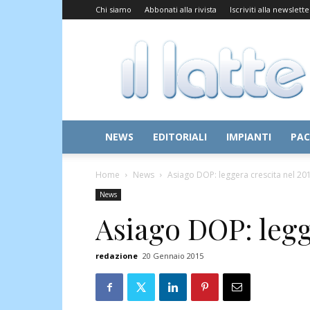
Chi siamo
Abbonati alla rivista
Iscriviti alla newslette
Il
Latte
NEWS
EDITORIALI
IMPIANTI
PAC
Home
News
Asiago DOP: leggera crescita nel 20
News
Asiago DOP: legg
redazione
20 Gennaio 2015