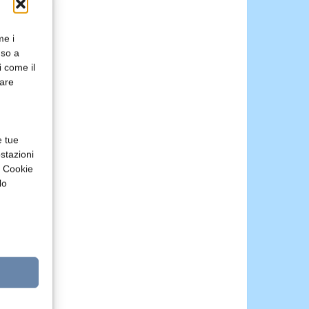
me i
nso a
i come il
rare
e tue
stazioni
a Cookie
lo