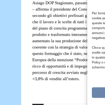
Asiago DOP Stagionato, passato da 219.8
– afferma il presidente del Consorzio, Rob
Per forni
secondo gli obiettivi prefissati garantendo 
cookie p
che il lavoro e le scelte di tutti i soci ha
queste te
del piano di crescita programmata».
Buona
comporta
annunci (
prodotto e trasformato interamente al di s
negativa
aumentato la sua produzione del 38,42% po
coerente con la strategia di valorizzazion
Clicca qu
scelte s
questo formaggio che è stato, nel 2006, la
in qualsi
Europea della menzione “Prodotto della 
Policy o 
ricco di opportunità e di impegni nazionali
schermo
percorso di crescita avviato negli ultimi 
+3,8% di vendite all’estero.