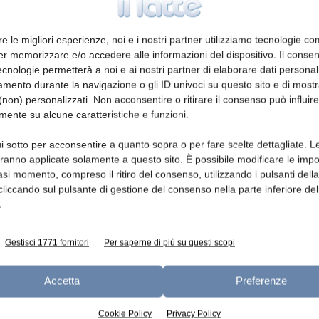
13 a 269.912 forme.
«I risultati complessivi raggiunti
erto Gasparini – permettono di chiudere il 2014
re le migliori esperienze, noi e i nostri partner utilizziamo tecnologie co
stabilità delle produzioni e dei prezzi. Un obiettivo
er memorizzare e/o accedere alle informazioni del dispositivo. Il conse
nno reso possibile in questo primo anno di applicazione
cnologie permetterà a noi e ai nostri partner di elaborare dati personal
 la performance, nel 2014, per la produzione ,
mento durante la navigazione o gli ID univoci su questo sito e di most
non) personalizzati. Non acconsentire o ritirare il consenso può influire
opra dei 600 metri, con solo latte di montagna, che ha
mente su alcune caratteristiche e funzioni.
rtando a 51.621 le forme prodotte. Un risultato
e che da tempo il Consorzio di Tutela persegue per
i sotto per acconsentire a quanto sopra o per fare scelte dettagliate. L
aranno applicate solamente a questo sito. È possibile modificare le impo
 prima DOP italiana insignita dalla Comunità
asi momento, compreso il ritiro del consenso, utilizzando i pulsanti dell
Montagna”.
Il 2015 si apre all’insegna di un anno
cliccando sul pulsante di gestione del consenso nella parte inferiore del
 e internazionali per il Consorzio che proseguirà nel
.
anni, già premiato nei primi nove mesi del 2014 da un
Gestisci 1771 fornitori
Per saperne di più su questi scopi
Accetta
Preferenze
Cookie Policy
Privacy Policy