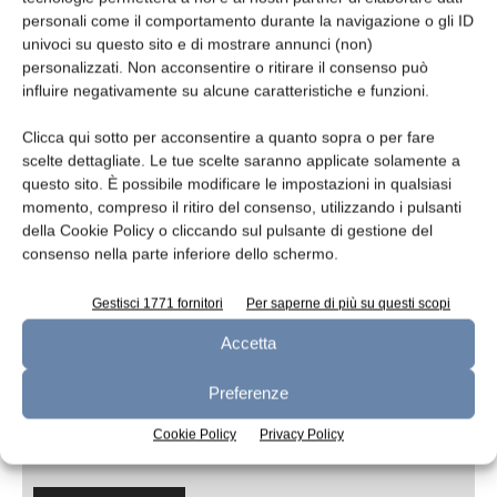
Oggetto
personali come il comportamento durante la navigazione o gli ID
univoci su questo sito e di mostrare annunci (non)
personalizzati. Non acconsentire o ritirare il consenso può
influire negativamente su alcune caratteristiche e funzioni.
Messaggio
Clicca qui sotto per acconsentire a quanto sopra o per fare
scelte dettagliate. Le tue scelte saranno applicate solamente a
questo sito. È possibile modificare le impostazioni in qualsiasi
momento, compreso il ritiro del consenso, utilizzando i pulsanti
della Cookie Policy o cliccando sul pulsante di gestione del
consenso nella parte inferiore dello schermo.
Gestisci 1771 fornitori
Per saperne di più su questi scopi
Accetta
Preferenze
Ho letto e accetto
l'informativa sulla
Cookie Policy
Privacy Policy
privacy*