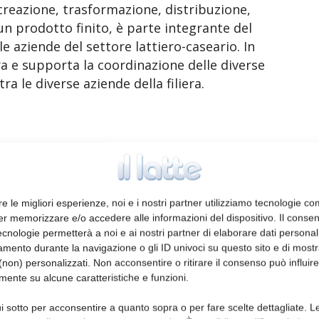
creazione, trasformazione, distribuzione,
un prodotto finito, è parte integrante del
e aziende del settore lattiero-caseario. In
ra e supporta la coordinazione delle diverse
ra le diverse aziende della filiera.
ici è in costante sviluppo sia in Italia che
ra svolgere all’interno dell’azienda la funzione
alizzata nel settore, cioè terziarizzarla,
re le migliori esperienze, noi e i nostri partner utilizziamo tecnologie co
 tipologia di prodotto, il grado di
er memorizzare e/o accedere alle informazioni del dispositivo. Il conse
o, la propensione dei proprietari
cnologie permetterà a noi e ai nostri partner di elaborare dati personal
e a un operatore esterno un’attività diventata
mento durante la navigazione o gli ID univoci su questo sito e di most
non) personalizzati. Non acconsentire o ritirare il consenso può influire
ni caso, chi si affida alla terziarizzazione,
mente su alcune caratteristiche e funzioni.
liando il business, che ha problemi di
one del personale o che si rende conto che
i sotto per acconsentire a quanto sopra o per fare scelte dettagliate. L