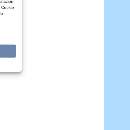
stazioni
a Cookie
lo