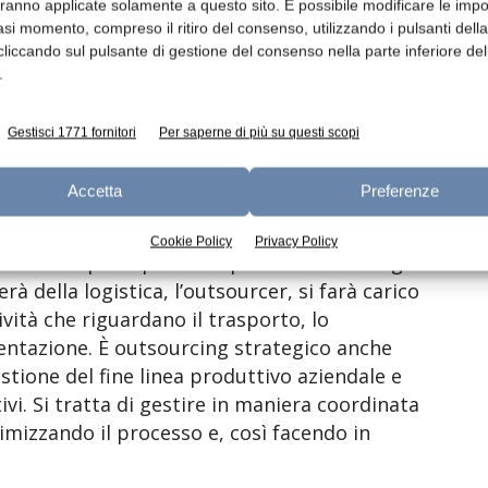
più competente, in grado di gestire meglio
aranno applicate solamente a questo sito. È possibile modificare le impo
asi momento, compreso il ritiro del consenso, utilizzando i pulsanti dell
re un vantaggio competitivo per l’azienda
cliccando sul pulsante di gestione del consenso nella parte inferiore del
.
o di approvvigionamento, si presta bene a
Gestisci 1771 fornitori
Per saperne di più su questi scopi
lte aziende che operano nel settore
iero-casearie un processo chiave, fonte di
Accetta
Preferenze
 servizio. Si possono affidare solo parti del
sto ultimo caso si tratta di outsourcing
Cookie Policy
Privacy Policy
n Italia. Si parla per esempio di outsourcing
rà della logistica, l’outsourcer, si farà carico
ività che riguardano il trasporto, lo
entazione. È outsourcing strategico anche
estione del fine linea produttivo aziendale e
ivi. Si tratta di gestire in maniera coordinata
timizzando il processo e, così facendo in