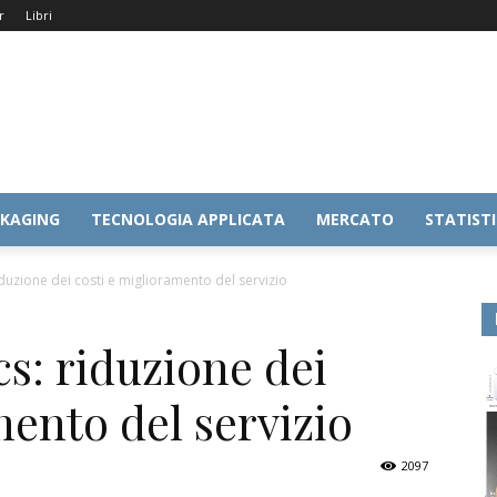
r
Libri
KAGING
TECNOLOGIA APPLICATA
MERCATO
STATIST
iduzione dei costi e miglioramento del servizio
cs: riduzione dei
mento del servizio
2097