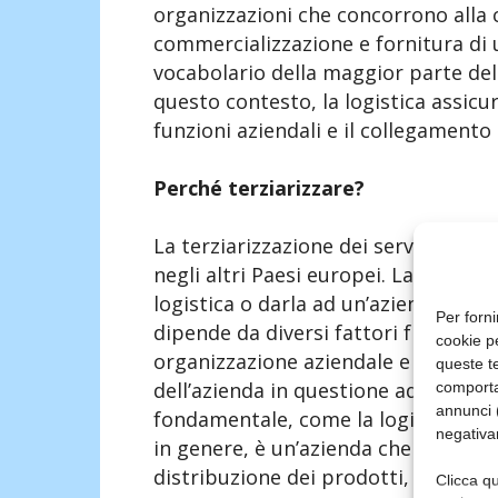
organizzazioni che concorrono alla 
commercializzazione e fornitura di 
vocabolario della maggior parte dell
questo contesto, la logistica assicu
funzioni aziendali e il collegamento t
Perché terziarizzare?
La terziarizzazione dei servizi logist
negli altri Paesi europei. La scelta t
logistica o darla ad un’azienda speci
Per forni
dipende da diversi fattori fra cui: la
cookie p
organizzazione aziendale e perché n
queste te
dell’azienda in questione ad affidar
comporta
annunci (
fondamentale, come la logistica. In og
negativa
in genere, è un’azienda che sta amp
distribuzione dei prodotti, di gesti
Clicca qu