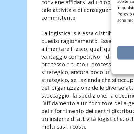
conviene affidarsi ad un operatore 
scelte s
in qualsi
tale attività e di conseguenza crea
Policy o 
committente.
schermo
La logistica, sia essa distributiva 
questo ragionamento. Essa è per mo
alimentare fresco, quali quelle latt
vantaggio competitivo – di costo o di
processo o tutto il processo. In que
strategico, ancora poco utilizzato i
strategico, se l’azienda che si occupe
dell’organizzazione delle diverse att
stoccaggio, la spedizione, la docum
l’affidamento a un fornitore della g
del rifornimento dei centri distribut
un insieme di attività logistiche, ot
molti casi, i costi.