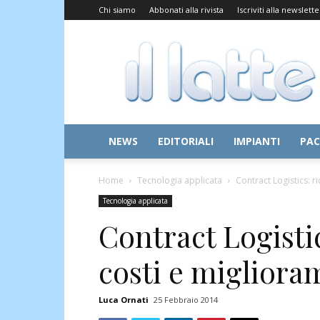
Chi siamo
Abbonati alla rivista
Iscriviti alla newslette
Il
Latte
NEWS
EDITORIALI
IMPIANTI
PAC
Home
Tecnologia applicata
Contract Logistics: r
Tecnologia applicata
Contract Logisti
costi e migliora
Luca Ornati
25 Febbraio 2014