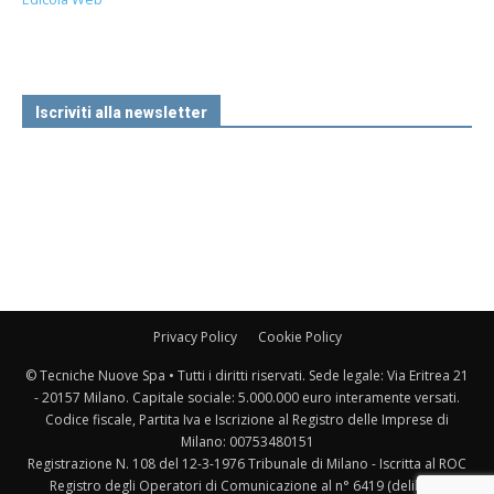
Iscriviti alla newsletter
Privacy Policy
Cookie Policy
© Tecniche Nuove Spa • Tutti i diritti riservati. Sede legale: Via Eritrea 21
- 20157 Milano. Capitale sociale: 5.000.000 euro interamente versati.
Codice fiscale, Partita Iva e Iscrizione al Registro delle Imprese di
Milano: 00753480151
Registrazione N. 108 del 12-3-1976 Tribunale di Milano - Iscritta al ROC
Registro degli Operatori di Comunicazione al n° 6419 (delibera