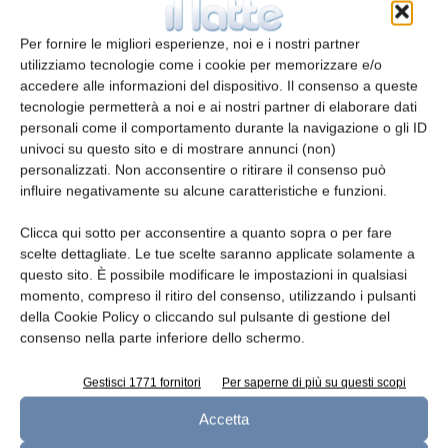
Per ricevere i fondi dell’UE, gli agricoltori
biologici non erano tenuti ad assicurare una
Per fornire le migliori esperienze, noi e i nostri partner
produzione biologica: è anche per questo che
utilizziamo tecnologie come i cookie per memorizzare e/o
tale produzione continua a costituire un
accedere alle informazioni del dispositivo. Il consenso a queste
mercato molto piccolo, che rappresenta non
tecnologie permetterà a noi e ai nostri partner di elaborare dati
più del 4% dell’intero mercato degli alimenti
personali come il comportamento durante la navigazione o gli ID
univoci su questo sito e di mostrare annunci (non)
dell’UE.
personalizzati. Non acconsentire o ritirare il consenso può
influire negativamente su alcune caratteristiche e funzioni.
Più in generale, la Corte mette in discussione
la strategia dell’UE in questo ambito. Sebbene
Clicca qui sotto per acconsentire a quanto sopra o per fare
scelte dettagliate. Le tue scelte saranno applicate solamente a
l’attuale piano d’azione per il settore
questo sito. È possibile modificare le impostazioni in qualsiasi
rappresenti un miglioramento rispetto al
momento, compreso il ritiro del consenso, utilizzando i pulsanti
precedente, mancano elementi chiave: non
della Cookie Policy o cliccando sul pulsante di gestione del
sono ancora previsti obiettivi adeguati e
consenso nella parte inferiore dello schermo.
quantificabili per il settore biologico, né modi
Gestisci 1771 fornitori
Per saperne di più su questi scopi
per misurare i progressi compiuti. Inoltre, la
Corte evidenzia la mancanza di una visione
Accetta
strategica al di là del 2030, che apporti la