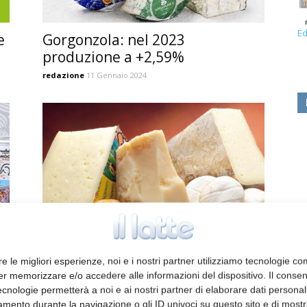
Ed
e
Gorgonzola: nel 2023
produzione a +2,59%
redazione
11 Gennaio 2024
Formaggi italiani bio alla
conquista del Messico
re le migliori esperienze, noi e i nostri partner utilizziamo tecnologie co
redazione
7 Giugno 2023
er memorizzare e/o accedere alle informazioni del dispositivo. Il conse
cnologie permetterà a noi e ai nostri partner di elaborare dati personal
mento durante la navigazione o gli ID univoci su questo sito e di most