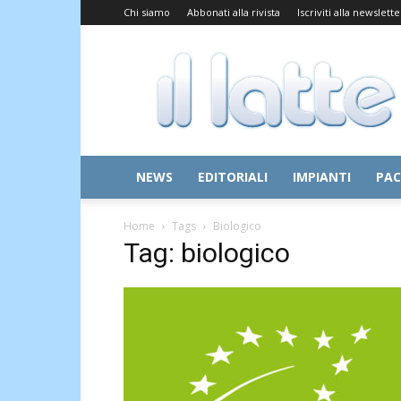
Chi siamo
Abbonati alla rivista
Iscriviti alla newslette
Il
Latte
NEWS
EDITORIALI
IMPIANTI
PAC
Home
Tags
Biologico
Tag: biologico