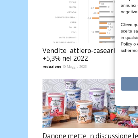
annunci (
negativa
Clicca qu
scelte s
in qualsi
Policy o 
Vendite lattiero-casearie bio:
schermo
+5,3% nel 2022
redazione
10 Maggio 2023
Danone mette in discussione l