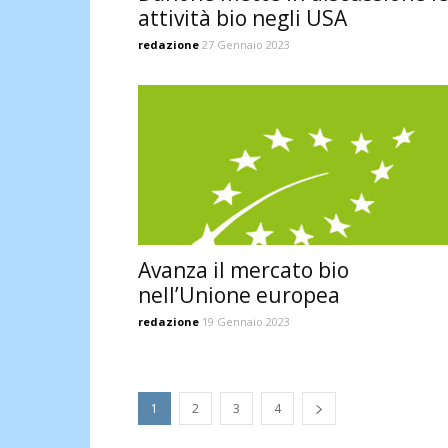
attività bio negli USA
redazione
27 Gennaio 2023
Avanza il mercato bio
nell’Unione europea
redazione
19 Gennaio 2023
1
2
3
4