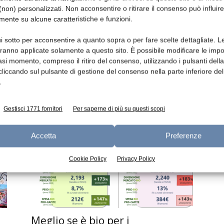
non) personalizzati. Non acconsentire o ritirare il consenso può influire
mente su alcune caratteristiche e funzioni.
i sotto per acconsentire a quanto sopra o per fare scelte dettagliate. L
aranno applicate solamente a questo sito. È possibile modificare le impo
asi momento, compreso il ritiro del consenso, utilizzando i pulsanti dell
cliccando sul pulsante di gestione del consenso nella parte inferiore del
Agli elvetici piace il bio
.
redazione
22 Marzo 2023
Gestisci 1771 fornitori
Per saperne di più su questi scopi
Accetta
Preferenze
Cookie Policy
Privacy Policy
e
Meglio se è bio per i