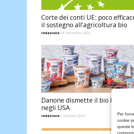
Corte dei conti UE: poco efficac
il sostegno all’agricoltura bio
redazione
24 Settembre 2024
Danone dismette il bio lattiero
negli USA
Per forni
redazione
2 Gennaio 2024
cookie p
queste te
comporta