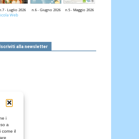
n.7 - Luglio 2026
n.6 - Giugno 2026
n.5 - Maggio 2026
icola Web
Iscriviti alla newsletter
me i
nso a
i come il
rare