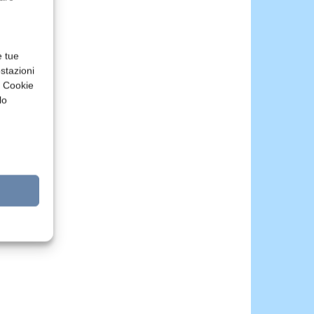
e tue
stazioni
a Cookie
lo