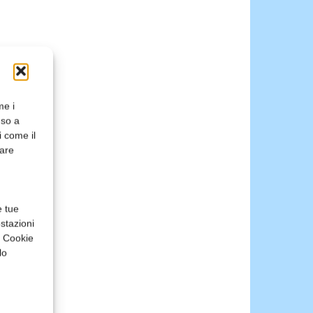
me i
nso a
i come il
rare
e tue
stazioni
a Cookie
lo