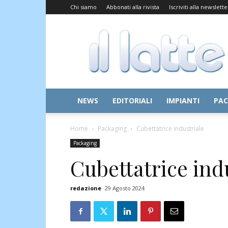
Chi siamo
Abbonati alla rivista
Iscriviti alla newslette
Il
Latte
NEWS
EDITORIALI
IMPIANTI
PAC
Home
Packaging
Cubettatrice industriale
Packaging
Cubettatrice ind
redazione
29 Agosto 2024