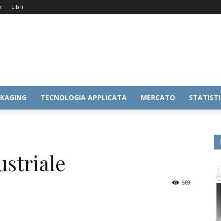
r
Libri
KAGING
TECNOLOGIA APPLICATA
MERCATO
STATIST
ustriale
569