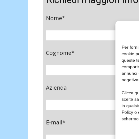
Nome*
Per forni
Cognome*
cookie p
queste te
comporta
annunci (
negativa
Azienda
Clicca qu
scelte s
in qualsi
Policy o 
schermo
E-mail*