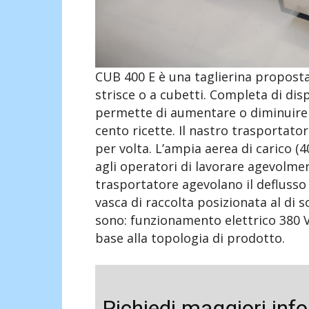
CUB 400 E è una taglierina proposta 
strisce o a cubetti. Completa di displ
permette di aumentare o diminuire l
cento ricette. Il nastro trasportato
per volta. L’ampia aerea di carico 
agli operatori di lavorare agevolme
trasportatore agevolano il deflusso 
vasca di raccolta posizionata al di s
sono: funzionamento elettrico 380 V
base alla topologia di prodotto.
Richiedi maggiori inf